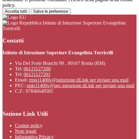
policy.
Accetta tutti
Salva le preferenze
Istituto di Istruzione Superiore Evangelista
Torricelli
Contatti
Istituto di Istruzione Superiore Evangelista Torricelli
Via Del Forte Braschi 99 , 00167 Roma (RM)
Tel:
06121127200
Tel:
06121127201
Email:
rmis11400v@istruzione.it
Link per inviare una mail
PEC:
rmis11400v@pec.istruzione.it
Link per inviare una mail
C.F.: 97846640585
Sezione Link Utili
Cookie policy
Note legali
Informativa Privacy