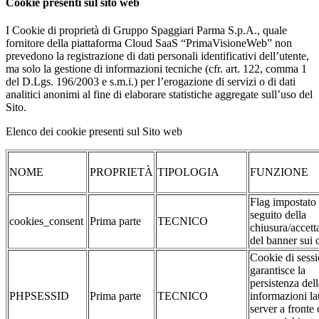
Cookie presenti sul sito web
I Cookie di proprietà di Gruppo Spaggiari Parma S.p.A., quale
fornitore della piattaforma Cloud SaaS “PrimaVisioneWeb” non
prevedono la registrazione di dati personali identificativi dell’utente,
ma solo la gestione di informazioni tecniche (cfr. art. 122, comma 1
del D.Lgs. 196/2003 e s.m.i.) per l’erogazione di servizi o di dati
analitici anonimi al fine di elaborare statistiche aggregate sull’uso del
Sito.
Elenco dei cookie presenti sul Sito web
NOME
PROPRIETÀ
TIPOLOGIA
FUNZIONE
Flag impostato
seguito della
cookies_consent
Prima parte
TECNICO
chiusura/accett
del banner sui 
Cookie di sessi
garantisce la
persistenza dell
PHPSESSID
Prima parte
TECNICO
informazioni la
server a fronte 