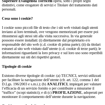
Superiore Evangelista Torricelli
opera, sotto i propri segni
distintivi, come erogatore di servizi e Titolare del trattamento dati
personali.
Cosa sono i cookie?
I cookie sono piccoli file di testo che i siti web visitati dagli utenti
inviano ai loro terminali, ove vengono memorizzati per essere poi
ritrasmessi agli stessi siti alla visita successiva. In via generale
possono essere installati: (i) direttamente dal proprietario e/o
responsabile del sito web (c.d. cookie di prima parte); (ii) da titolari
estranei al sito web visitato dall’utente (c.d. cookie di terze parti); le
informazioni riguardanti la loro privacy e sul loro uso sono reperibili
direttamente sui siti dei rispettivi gestori.
Tipologie di cookie
Esistono diverse tipologie di cookie: (a) TECNICI, servizi utilizzati
per facilitare la navigazione dell’utente (cfr. art. 122, comma 1 del
D.Lgs. 196/2003 e s.m.i.); (b)
ANALITICI
, impiegati per valutare
l’efficacia di un servizio fornito o per contribuire a misurarne il
“traffico” (scopi statistici); e di (c)
PROFILAZIONE
, adoperati per
monitorare il comportamento dell’utente durante la navigazione.