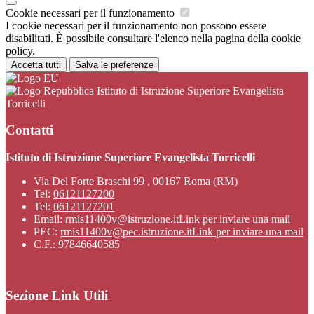
Cookie necessari per il funzionamento
I cookie necessari per il funzionamento non possono essere
disabilitati. È possibile consultare l'elenco nella pagina della cookie
policy.
Accetta tutti
Salva le preferenze
Istituto di Istruzione Superiore Evangelista
Torricelli
Contatti
Istituto di Istruzione Superiore Evangelista Torricelli
Via Del Forte Braschi 99 , 00167 Roma (RM)
Tel:
06121127200
Tel:
06121127201
Email:
rmis11400v@istruzione.it
Link per inviare una mail
PEC:
rmis11400v@pec.istruzione.it
Link per inviare una mail
C.F.: 97846640585
Sezione Link Utili