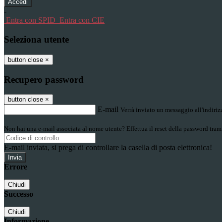
-
Entra con SPID
Entra con CIE
Seleziona utente
button close
×
Recupero password
button close
×
E-mail
Verrà inviato un messaggio all'indirizz
Non hai una e-mail associata al nome utente? Effettua il reset della password tram
E-mail inviata, si prega di controllare la casella di posta elettronica!
Errore
Chiudi
Successo
Chiudi
Informazione