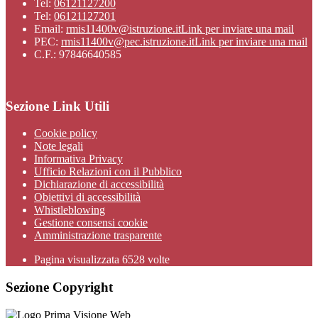
Tel:
06121127200
Tel:
06121127201
Email:
rmis11400v@istruzione.it
Link per inviare una mail
PEC:
rmis11400v@pec.istruzione.it
Link per inviare una mail
C.F.: 97846640585
Sezione Link Utili
Cookie policy
Note legali
Informativa Privacy
Ufficio Relazioni con il Pubblico
Dichiarazione di accessibilità
Obiettivi di accessibilità
Whistleblowing
Gestione consensi cookie
Amministrazione trasparente
Pagina visualizzata
6528
volte
Sezione Copyright