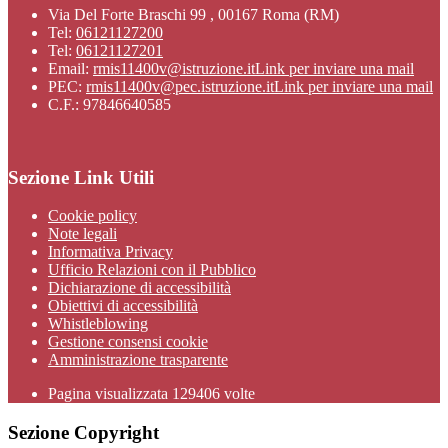
Via Del Forte Braschi 99 , 00167 Roma (RM)
Tel:
06121127200
Tel:
06121127201
Email:
rmis11400v@istruzione.it
Link per inviare una mail
PEC:
rmis11400v@pec.istruzione.it
Link per inviare una mail
C.F.: 97846640585
Sezione Link Utili
Cookie policy
Note legali
Informativa Privacy
Ufficio Relazioni con il Pubblico
Dichiarazione di accessibilità
Obiettivi di accessibilità
Whistleblowing
Gestione consensi cookie
Amministrazione trasparente
Pagina visualizzata
129406
volte
Sezione Copyright