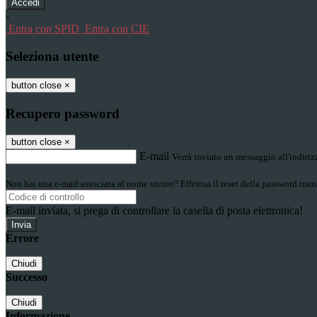
-
Entra con SPID
Entra con CIE
Seleziona utente
button close
×
Recupero password
button close
×
E-mail
Verrà inviato un messaggio all'indirizz
Non hai una e-mail associata al nome utente? Effettua il reset della password tram
E-mail inviata, si prega di controllare la casella di posta elettronica!
Errore
Chiudi
Successo
Chiudi
Informazione