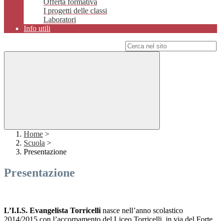
Offerta formativa
I progetti delle classi
Laboratori
Info utili
Campo di ricerca per le pagine del sito
Home
>
Scuola
>
Presentazione
Presentazione
L’I.I.S. Evangelista Torricelli
nasce nell’anno scolastico
2014/2015 con l’accorpamento del Liceo Torricelli, in via del Forte