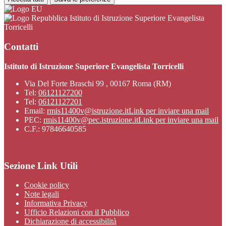
Istituto di Istruzione Superiore Evangelista
Torricelli
Contatti
Istituto di Istruzione Superiore Evangelista Torricelli
Via Del Forte Braschi 99 , 00167 Roma (RM)
Tel:
06121127200
Tel:
06121127201
Email:
rmis11400v@istruzione.it
Link per inviare una mail
PEC:
rmis11400v@pec.istruzione.it
Link per inviare una mail
C.F.: 97846640585
Sezione Link Utili
Cookie policy
Note legali
Informativa Privacy
Ufficio Relazioni con il Pubblico
Dichiarazione di accessibilità