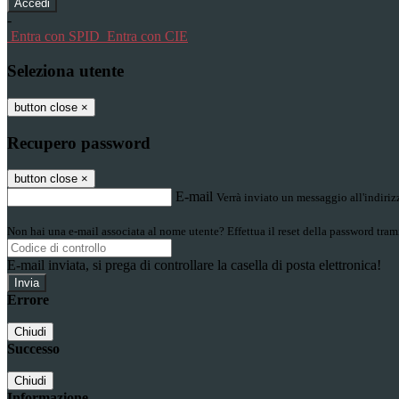
-
Entra con SPID
Entra con CIE
Seleziona utente
button close
×
Recupero password
button close
×
E-mail
Verrà inviato un messaggio all'indirizz
Non hai una e-mail associata al nome utente? Effettua il reset della password tram
E-mail inviata, si prega di controllare la casella di posta elettronica!
Errore
Chiudi
Successo
Chiudi
Informazione