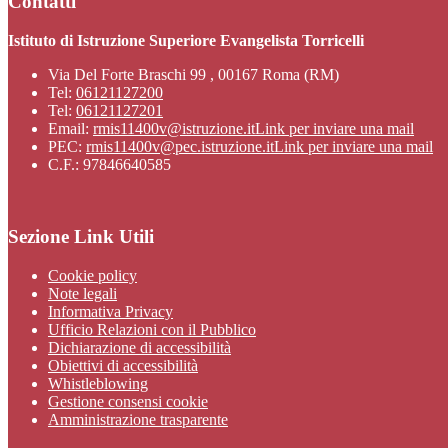
Contatti
Istituto di Istruzione Superiore Evangelista Torricelli
Via Del Forte Braschi 99 , 00167 Roma (RM)
Tel:
06121127200
Tel:
06121127201
Email:
rmis11400v@istruzione.it
Link per inviare una mail
PEC:
rmis11400v@pec.istruzione.it
Link per inviare una mail
C.F.: 97846640585
Sezione Link Utili
Cookie policy
Note legali
Informativa Privacy
Ufficio Relazioni con il Pubblico
Dichiarazione di accessibilità
Obiettivi di accessibilità
Whistleblowing
Gestione consensi cookie
Amministrazione trasparente