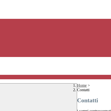
Home
>
Contatti
Contatti
i campi contrassegnat