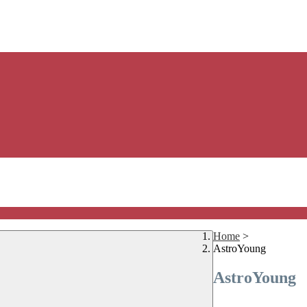
Home
>
AstroYoung
AstroYoung