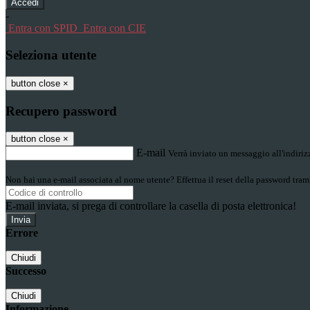
-
Entra con SPID
Entra con CIE
Seleziona utente
button close
×
Recupero password
button close
×
E-mail
Verrà inviato un messaggio all'indirizz
Non hai una e-mail associata al nome utente? Effettua il reset della password tram
E-mail inviata, si prega di controllare la casella di posta elettronica!
Errore
Chiudi
Successo
Chiudi
Informazione