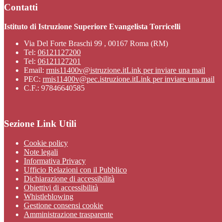
Contatti
Istituto di Istruzione Superiore Evangelista Torricelli
Via Del Forte Braschi 99 , 00167 Roma (RM)
Tel:
06121127200
Tel:
06121127201
Email:
rmis11400v@istruzione.it
Link per inviare una mail
PEC:
rmis11400v@pec.istruzione.it
Link per inviare una mail
C.F.: 97846640585
Sezione Link Utili
Cookie policy
Note legali
Informativa Privacy
Ufficio Relazioni con il Pubblico
Dichiarazione di accessibilità
Obiettivi di accessibilità
Whistleblowing
Gestione consensi cookie
Amministrazione trasparente