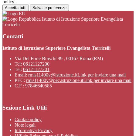
policy.
Accetta tutti
Salva le preferenze
Istituto di Istruzione Superiore Evangelista
Torricelli
Contatti
Istituto di Istruzione Superiore Evangelista Torricelli
Via Del Forte Braschi 99 , 00167 Roma (RM)
Tel:
06121127200
Tel:
06121127201
Email:
rmis11400v@istruzione.it
Link per inviare una mail
PEC:
rmis11400v@pec.istruzione.it
Link per inviare una mail
C.F.: 97846640585
Sezione Link Utili
Cookie policy
Note legali
Informativa Privacy
Ufficio Relazioni con il Pubblico