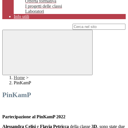
Offerta formativa
I progetti delle classi
Laboratori
Info utili
Campo di ricerca per le pagine del sito
Home
>
PinKamP
PinKamP
Partecipazione al PinKamP 2022
Alessandra Celisi
e
Flavia Petricca
della classe
3D
, sono state due