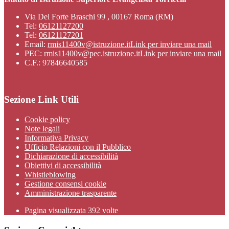
Via Del Forte Braschi 99 , 00167 Roma (RM)
Tel:
06121127200
Tel:
06121127201
Email:
rmis11400v@istruzione.it
Link per inviare una mail
PEC:
rmis11400v@pec.istruzione.it
Link per inviare una mail
C.F.: 97846640585
Sezione Link Utili
Cookie policy
Note legali
Informativa Privacy
Ufficio Relazioni con il Pubblico
Dichiarazione di accessibilità
Obiettivi di accessibilità
Whistleblowing
Gestione consensi cookie
Amministrazione trasparente
Pagina visualizzata
392
volte