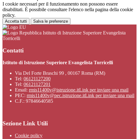
I cookie necessari per il funzionamento non possono essere
disabilitati. È possibile consultare l'elenco nella pagina della cookie
policy.
Accetta tutti
Salva le preferenze
Istituto di Istruzione Superiore Evangelista
Torricelli
Contatti
Istituto di Istruzione Superiore Evangelista Torricelli
Via Del Forte Braschi 99 , 00167 Roma (RM)
Tel:
06121127200
Tel:
06121127201
Email:
rmis11400v@istruzione.it
Link per inviare una mail
PEC:
rmis11400v@pec.istruzione.it
Link per inviare una mail
C.F.: 97846640585
Sezione Link Utili
Cookie policy