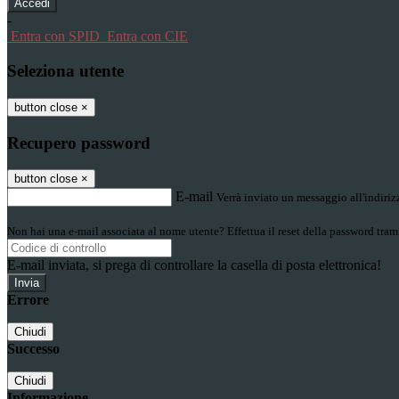
-
Entra con SPID
Entra con CIE
Seleziona utente
button close
×
Recupero password
button close
×
E-mail
Verrà inviato un messaggio all'indirizz
Non hai una e-mail associata al nome utente? Effettua il reset della password tram
E-mail inviata, si prega di controllare la casella di posta elettronica!
Errore
Chiudi
Successo
Chiudi
Informazione