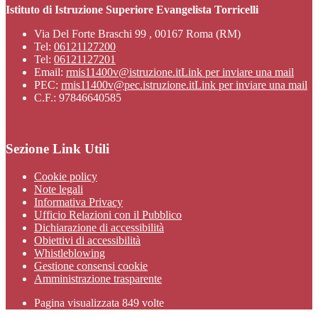
Istituto di Istruzione Superiore Evangelista Torricelli
Via Del Forte Braschi 99 , 00167 Roma (RM)
Tel:
06121127200
Tel:
06121127201
Email:
rmis11400v@istruzione.it
Link per inviare una mail
PEC:
rmis11400v@pec.istruzione.it
Link per inviare una mail
C.F.: 97846640585
Sezione Link Utili
Cookie policy
Note legali
Informativa Privacy
Ufficio Relazioni con il Pubblico
Dichiarazione di accessibilità
Obiettivi di accessibilità
Whistleblowing
Gestione consensi cookie
Amministrazione trasparente
Pagina visualizzata
849
volte