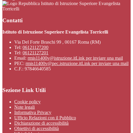
Istituto di Istruzione Superiore Evangelista
Torricelli
Contatti
Istituto di Istruzione Superiore Evangelista Torricelli
Via Del Forte Braschi 99 , 00167 Roma (RM)
Tel:
06121127200
Tel:
06121127201
Email:
rmis11400v@istruzione.it
Link per inviare una mail
PEC:
rmis11400v@pec.istruzione.it
Link per inviare una mail
C.F.: 97846640585
Sezione Link Utili
Cookie policy
Note legali
Informativa Privacy
Ufficio Relazioni con il Pubblico
Dichiarazione di accessibilità
Obiettivi di accessibilità