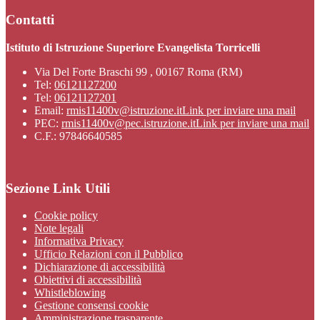
Contatti
Istituto di Istruzione Superiore Evangelista Torricelli
Via Del Forte Braschi 99 , 00167 Roma (RM)
Tel:
06121127200
Tel:
06121127201
Email:
rmis11400v@istruzione.it
Link per inviare una mail
PEC:
rmis11400v@pec.istruzione.it
Link per inviare una mail
C.F.: 97846640585
Sezione Link Utili
Cookie policy
Note legali
Informativa Privacy
Ufficio Relazioni con il Pubblico
Dichiarazione di accessibilità
Obiettivi di accessibilità
Whistleblowing
Gestione consensi cookie
Amministrazione trasparente