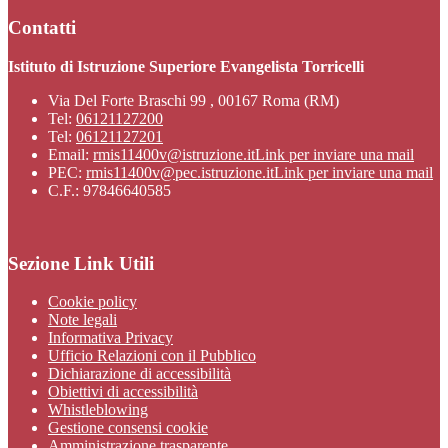
Contatti
Istituto di Istruzione Superiore Evangelista Torricelli
Via Del Forte Braschi 99 , 00167 Roma (RM)
Tel:
06121127200
Tel:
06121127201
Email:
rmis11400v@istruzione.it
Link per inviare una mail
PEC:
rmis11400v@pec.istruzione.it
Link per inviare una mail
C.F.: 97846640585
Sezione Link Utili
Cookie policy
Note legali
Informativa Privacy
Ufficio Relazioni con il Pubblico
Dichiarazione di accessibilità
Obiettivi di accessibilità
Whistleblowing
Gestione consensi cookie
Amministrazione trasparente