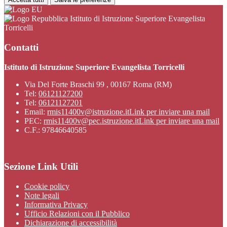
Istituto di Istruzione Superiore Evangelista
Torricelli
Contatti
Istituto di Istruzione Superiore Evangelista Torricelli
Via Del Forte Braschi 99 , 00167 Roma (RM)
Tel:
06121127200
Tel:
06121127201
Email:
rmis11400v@istruzione.it
Link per inviare una mail
PEC:
rmis11400v@pec.istruzione.it
Link per inviare una mail
C.F.: 97846640585
Sezione Link Utili
Cookie policy
Note legali
Informativa Privacy
Ufficio Relazioni con il Pubblico
Dichiarazione di accessibilità