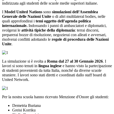
indirizzata agli studenti delle scuole medie superiori italiane.
I
Model United Nations
sono
simulazioni dell’Assemblea
Generale delle Nazioni Unite
o di altri multilateral bodies, nelle
quali approfondirai i
temi oggetto dell’agenda politica
internazionale.
Indossando i panni di ambasciatori e diplomatici,
svolgerai le
attività tipiche della diplomazia
: terrai discorsi,
preparerai bozze di risoluzione, negozierai con alleati e avversari,
risolverai conflitti adottando le
regole di procedura delle Nazioni
Unite
.
La simulazione si è svolta a
Roma dal 27 al 30 Gennaio 2026
. I
lavori si sono tenuti in
lingua inglese
e hanno visto la partecipazione
di studenti provenienti da tutta Italia, nonché da diverse scuole
straniere. I lavori sono stati diretti e coordinati dallo staff board di
United Network.
Per la nostra scuola hanno ricevuto Menzione d'Onore gli studenti:
Demetria Buriana
Greisi Korriku