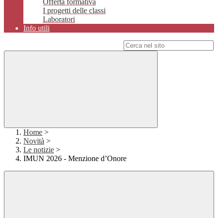
Offerta formativa
I progetti delle classi
Laboratori
Info utili
Campo di ricerca per le pagine del sito
Home
>
Novità
>
Le notizie
>
IMUN 2026 - Menzione d’Onore