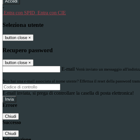
-
Entra con SPID
Entra con CIE
Seleziona utente
button close
×
Recupero password
button close
×
E-mail
Verrà inviato un messaggio all'indirizz
Non hai una e-mail associata al nome utente? Effettua il reset della password tram
E-mail inviata, si prega di controllare la casella di posta elettronica!
Errore
Chiudi
Successo
Chiudi
Informazione