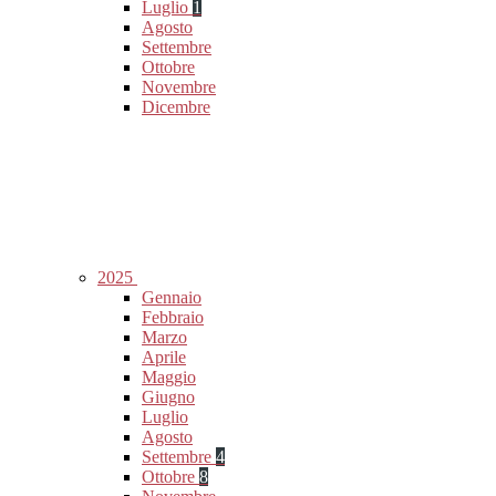
Luglio
1
Agosto
Settembre
Ottobre
Novembre
Dicembre
2025
Gennaio
Febbraio
Marzo
Aprile
Maggio
Giugno
Luglio
Agosto
Settembre
4
Ottobre
8