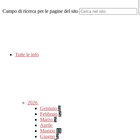
Campo di ricerca per le pagine del sito
Tutte le info
2026
Gennaio
2
Febbraio
2
Marzo
5
Aprile
Maggio
11
Giugno
2