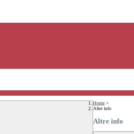
Home
>
Altre info
Altre info