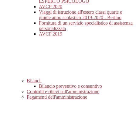
ESPERTO PSICOLOGO
AVCP 2020
Viaggi di istruzione all'estero classi quarte e
quinte anno scolastico 2019-2020 - Berlino
Fornitura di un servizio specialistico di assistenza
personalizzata
AVCP 2019
Bilanci
Bilancio preventivo e consuntivo
Controlli e rilievi sull'amministrazione
Pagamenti dell'amministrazione