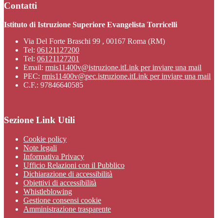
Contatti
Istituto di Istruzione Superiore Evangelista Torricelli
Via Del Forte Braschi 99 , 00167 Roma (RM)
Tel:
06121127200
Tel:
06121127201
Email:
rmis11400v@istruzione.it
Link per inviare una mail
PEC:
rmis11400v@pec.istruzione.it
Link per inviare una mail
C.F.: 97846640585
Sezione Link Utili
Cookie policy
Note legali
Informativa Privacy
Ufficio Relazioni con il Pubblico
Dichiarazione di accessibilità
Obiettivi di accessibilità
Whistleblowing
Gestione consensi cookie
Amministrazione trasparente