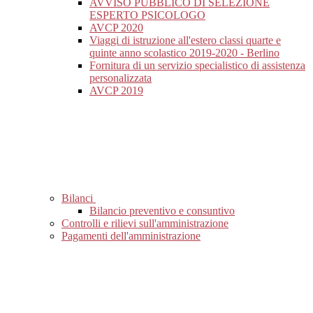
AVVISO PUBBLICO DI SELEZIONE
ESPERTO PSICOLOGO
AVCP 2020
Viaggi di istruzione all'estero classi quarte e
quinte anno scolastico 2019-2020 - Berlino
Fornitura di un servizio specialistico di assistenza
personalizzata
AVCP 2019
Bilanci
Bilancio preventivo e consuntivo
Controlli e rilievi sull'amministrazione
Pagamenti dell'amministrazione