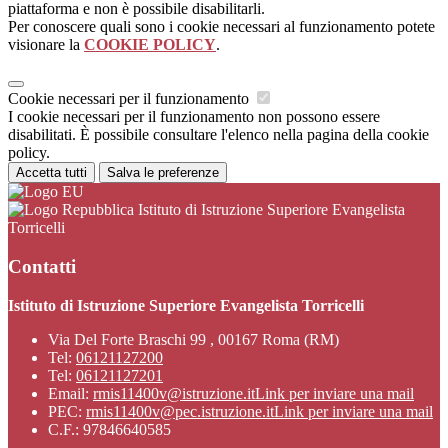
piattaforma e non è possibile disabilitarli.
Per conoscere quali sono i cookie necessari al funzionamento potete
visionare la
COOKIE POLICY
.
Cookie necessari per il funzionamento
I cookie necessari per il funzionamento non possono essere
disabilitati. È possibile consultare l'elenco nella pagina della cookie
policy.
Accetta tutti
Salva le preferenze
Istituto di Istruzione Superiore Evangelista
Torricelli
Contatti
Istituto di Istruzione Superiore Evangelista Torricelli
Via Del Forte Braschi 99 , 00167 Roma (RM)
Tel:
06121127200
Tel:
06121127201
Email:
rmis11400v@istruzione.it
Link per inviare una mail
PEC:
rmis11400v@pec.istruzione.it
Link per inviare una mail
C.F.: 97846640585