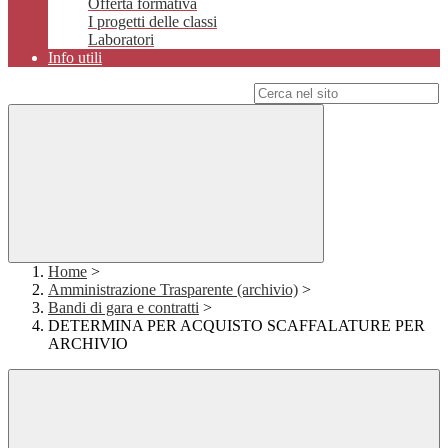
Offerta formativa
I progetti delle classi
Laboratori
Info utili
Campo di ricerca per le pagine del sito
Home
>
Amministrazione Trasparente (archivio)
>
Bandi di gara e contratti
>
DETERMINA PER ACQUISTO SCAFFALATURE PER
ARCHIVIO