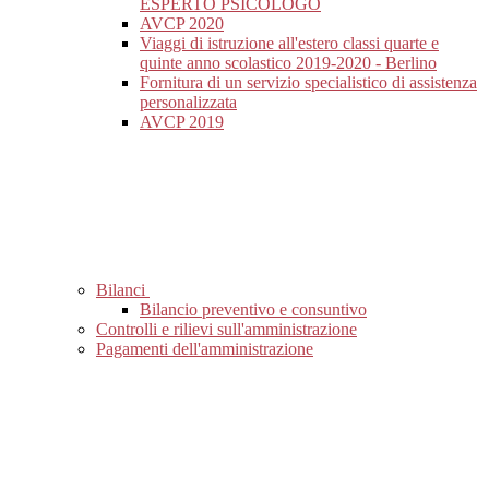
ESPERTO PSICOLOGO
AVCP 2020
Viaggi di istruzione all'estero classi quarte e
quinte anno scolastico 2019-2020 - Berlino
Fornitura di un servizio specialistico di assistenza
personalizzata
AVCP 2019
Bilanci
Bilancio preventivo e consuntivo
Controlli e rilievi sull'amministrazione
Pagamenti dell'amministrazione