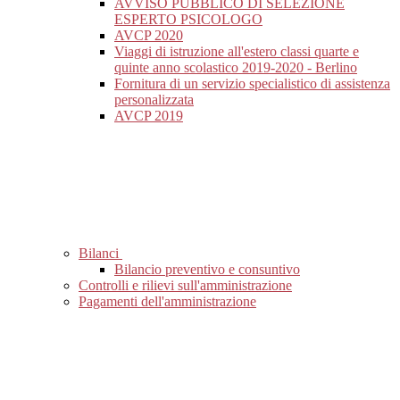
AVVISO PUBBLICO DI SELEZIONE
ESPERTO PSICOLOGO
AVCP 2020
Viaggi di istruzione all'estero classi quarte e
quinte anno scolastico 2019-2020 - Berlino
Fornitura di un servizio specialistico di assistenza
personalizzata
AVCP 2019
Bilanci
Bilancio preventivo e consuntivo
Controlli e rilievi sull'amministrazione
Pagamenti dell'amministrazione