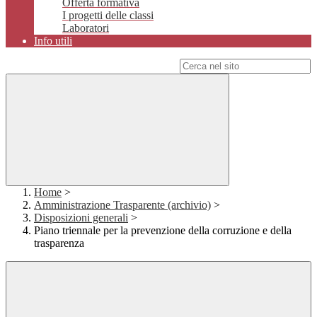
Offerta formativa
I progetti delle classi
Laboratori
Info utili
Campo di ricerca per le pagine del sito
Home
>
Amministrazione Trasparente (archivio)
>
Disposizioni generali
>
Piano triennale per la prevenzione della corruzione e della
trasparenza