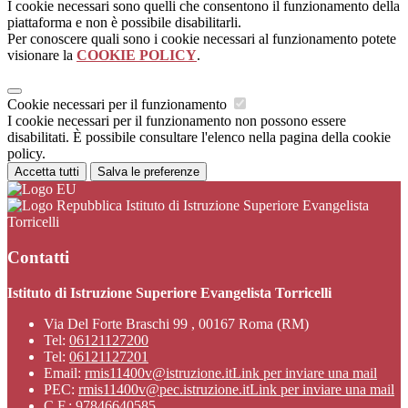
I cookie necessari sono quelli che consentono il funzionamento della
piattaforma e non è possibile disabilitarli.
Per conoscere quali sono i cookie necessari al funzionamento potete
visionare la
COOKIE POLICY
.
Cookie necessari per il funzionamento
I cookie necessari per il funzionamento non possono essere
disabilitati. È possibile consultare l'elenco nella pagina della cookie
policy.
Accetta tutti
Salva le preferenze
Istituto di Istruzione Superiore Evangelista
Torricelli
Contatti
Istituto di Istruzione Superiore Evangelista Torricelli
Via Del Forte Braschi 99 , 00167 Roma (RM)
Tel:
06121127200
Tel:
06121127201
Email:
rmis11400v@istruzione.it
Link per inviare una mail
PEC:
rmis11400v@pec.istruzione.it
Link per inviare una mail
C.F.: 97846640585