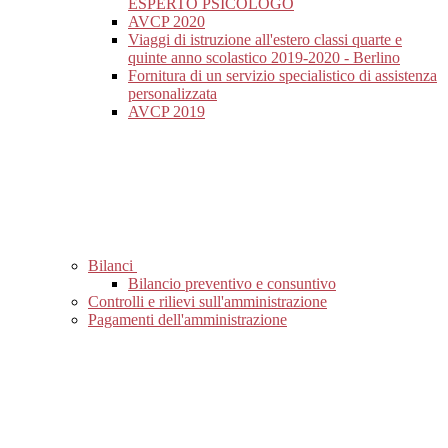
ESPERTO PSICOLOGO
AVCP 2020
Viaggi di istruzione all'estero classi quarte e
quinte anno scolastico 2019-2020 - Berlino
Fornitura di un servizio specialistico di assistenza
personalizzata
AVCP 2019
Bilanci
Bilancio preventivo e consuntivo
Controlli e rilievi sull'amministrazione
Pagamenti dell'amministrazione