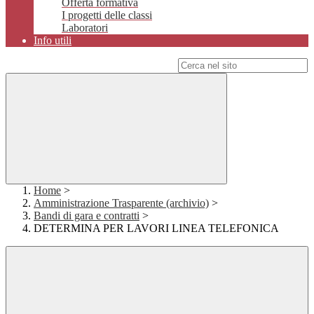
Offerta formativa
I progetti delle classi
Laboratori
Info utili
Campo di ricerca per le pagine del sito
Home
>
Amministrazione Trasparente (archivio)
>
Bandi di gara e contratti
>
DETERMINA PER LAVORI LINEA TELEFONICA