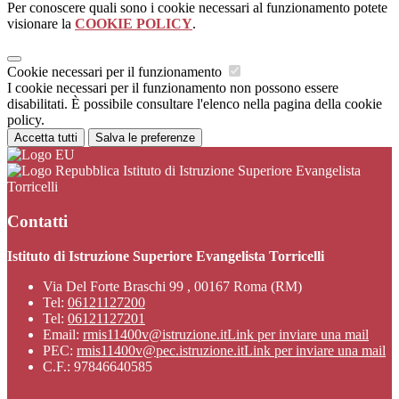
Per conoscere quali sono i cookie necessari al funzionamento potete
visionare la
COOKIE POLICY
.
Cookie necessari per il funzionamento
I cookie necessari per il funzionamento non possono essere
disabilitati. È possibile consultare l'elenco nella pagina della cookie
policy.
Accetta tutti
Salva le preferenze
Istituto di Istruzione Superiore Evangelista
Torricelli
Contatti
Istituto di Istruzione Superiore Evangelista Torricelli
Via Del Forte Braschi 99 , 00167 Roma (RM)
Tel:
06121127200
Tel:
06121127201
Email:
rmis11400v@istruzione.it
Link per inviare una mail
PEC:
rmis11400v@pec.istruzione.it
Link per inviare una mail
C.F.: 97846640585