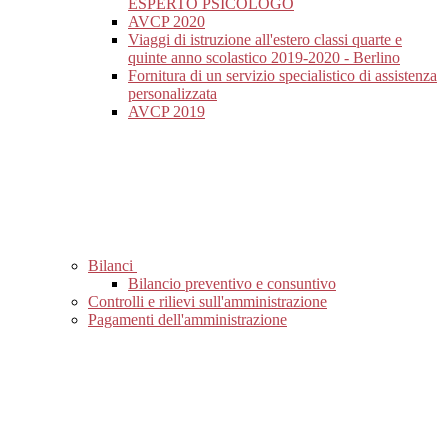
ESPERTO PSICOLOGO
AVCP 2020
Viaggi di istruzione all'estero classi quarte e
quinte anno scolastico 2019-2020 - Berlino
Fornitura di un servizio specialistico di assistenza
personalizzata
AVCP 2019
Bilanci
Bilancio preventivo e consuntivo
Controlli e rilievi sull'amministrazione
Pagamenti dell'amministrazione