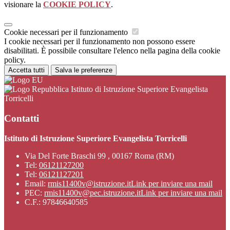
visionare la
COOKIE POLICY
.
Cookie necessari per il funzionamento
I cookie necessari per il funzionamento non possono essere
disabilitati. È possibile consultare l'elenco nella pagina della cookie
policy.
Accetta tutti
Salva le preferenze
Istituto di Istruzione Superiore Evangelista
Torricelli
Contatti
Istituto di Istruzione Superiore Evangelista Torricelli
Via Del Forte Braschi 99 , 00167 Roma (RM)
Tel:
06121127200
Tel:
06121127201
Email:
rmis11400v@istruzione.it
Link per inviare una mail
PEC:
rmis11400v@pec.istruzione.it
Link per inviare una mail
C.F.: 97846640585