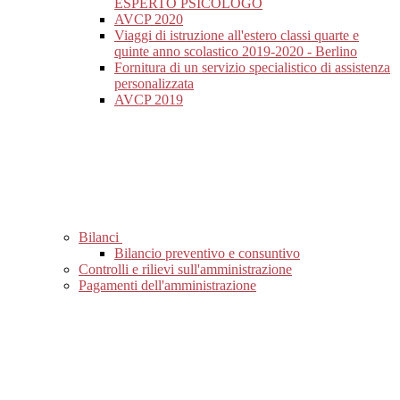
ESPERTO PSICOLOGO
AVCP 2020
Viaggi di istruzione all'estero classi quarte e
quinte anno scolastico 2019-2020 - Berlino
Fornitura di un servizio specialistico di assistenza
personalizzata
AVCP 2019
Bilanci
Bilancio preventivo e consuntivo
Controlli e rilievi sull'amministrazione
Pagamenti dell'amministrazione