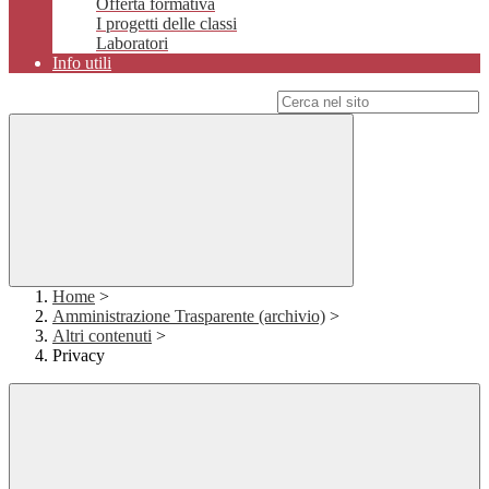
Offerta formativa
I progetti delle classi
Laboratori
Info utili
Campo di ricerca per le pagine del sito
Home
>
Amministrazione Trasparente (archivio)
>
Altri contenuti
>
Privacy