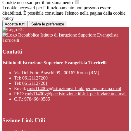
Cookie necessari per il funzionamento
I cookie necessari per il funzionamento non possono essere
disabilitati. È possibile consultare l'elenco nella pagina della cookie
policy.
Accetta tutti
Salva le preferenze
Istituto di Istruzione Superiore Evangelista
Torricelli
Contatti
Istituto di Istruzione Superiore Evangelista Torricelli
Via Del Forte Braschi 99 , 00167 Roma (RM)
Tel:
06121127200
Tel:
06121127201
Email:
rmis11400v@istruzione.it
Link per inviare una mail
PEC:
rmis11400v@pec.istruzione.it
Link per inviare una mail
C.F.: 97846640585
Sezione Link Utili