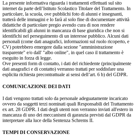
La presente informativa riguarda i trattamenti effettuati sul sito
internet da parte dell’Istituto Scolastico Titolare del Trattamento. In
particolare, la scuola, ove pubblichi foto di alunni e insegnanti,
tratterà delle immagini e lo farà al solo fine di documentare attività
didattiche di particolare pregio avendo cura di non rendere
identificabili gli alunni in mancanza di base giuridica che non si
identifichi nel perseguimento di un interesse pubblico. Alcuni dati
personali (come dati anagrafici, informazioni sul ruolo ricoperto, e
CV) potrebbero emergere dalla sezione "amministrazione
trasparente" e/o dall' "albo online", in quel caso il trattamento è
eseguito in forza di legge.
Ove presenti form di contatto, i dati del richiedente (principalmente
dati anagrafici e di contatto) verranno trattati per soddisfare una
esplicita richiesta precontrattuale ai sensi dell’art. 6 b) del GDPR.
COMUNICAZIONE DEI DATI
I dati vengono trattati solo da personale adeguatamente incaricato
ovvero da soggetti terzi nominati quali Responsabili del Trattamento
ex art. 28 GDPR. I dati degli utenti non verranno inviati all'estero in
mancanza di uno dei meccanismi di garanzia previsti dal GDPR da
interpretare alla luce della Sentenza Schrems II.
TEMPI DI CONSERVAZIONE