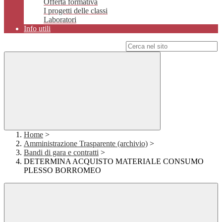
Offerta formativa
I progetti delle classi
Laboratori
Info utili
Campo di ricerca per le pagine del sito
Home
>
Amministrazione Trasparente (archivio)
>
Bandi di gara e contratti
>
DETERMINA ACQUISTO MATERIALE CONSUMO
PLESSO BORROMEO