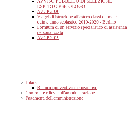
AVVISO PUBBLICO DI SELEZIONE
ESPERTO PSICOLOGO
AVCP 2020
Viaggi di istruzione all'estero classi quarte e
quinte anno scolastico 2019-2020 - Berlino
Fornitura di un servizio specialistico di assistenza
personalizzata
AVCP 2019
Bilanci
Bilancio preventivo e consuntivo
Controlli e rilievi sull'amministrazione
Pagamenti dell'amministrazione