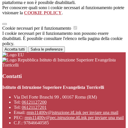
piattaforma e non è possibile disabilitarli.
Per conoscere quali sono i cookie necessari al funzionamento potete
visionare la
COOKIE POLICY
.
Cookie necessari per il funzionamento
I cookie necessari per il funzionamento non possono essere
disabilitati. È possibile consultare l'elenco nella pagina della cookie
policy.
Accetta tutti
Salva le preferenze
Istituto di Istruzione Superiore Evangelista
Torricelli
Contatti
Istituto di Istruzione Superiore Evangelista Torricelli
Via Del Forte Braschi 99 , 00167 Roma (RM)
Tel:
06121127200
Tel:
06121127201
Email:
rmis11400v@istruzione.it
Link per inviare una mail
PEC:
rmis11400v@pec.istruzione.it
Link per inviare una mail
C.F.: 97846640585