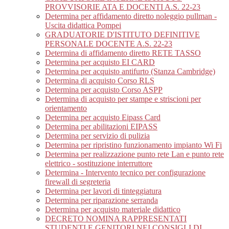
PROVVISORIE ATA E DOCENTI A.S. 22-23
Determina per affidamento diretto noleggio pullman -
Uscita didattica Pompei
GRADUATORIE D'ISTITUTO DEFINITIVE
PERSONALE DOCENTE A.S. 22-23
Determina di affidamento diretto RETE TASSO
Determina per acquisto EI CARD
Determina per acquisto antifurto (Stanza Cambridge)
Determina di acquisto Corso RLS
Determina per acquisto Corso ASPP
Determina di acquisto per stampe e striscioni per
orientamento
Determina per acquisto Eipass Card
Determina per abilitazioni EIPASS
Determina per servizio di pulizia
Determina per ripristino funzionamento impianto Wi Fi
Determina per realizzazione punto rete Lan e punto rete
elettrico - sostituzione interruttore
Determina - Intervento tecnico per configurazione
firewall di segreteria
Determina per lavori di tinteggiatura
Determina per riparazione serranda
Determina per acquisto materiale didattico
DECRETO NOMINA RAPPRESENTATI
STUDENTI E GENITORI NEI CONSIGLI DI