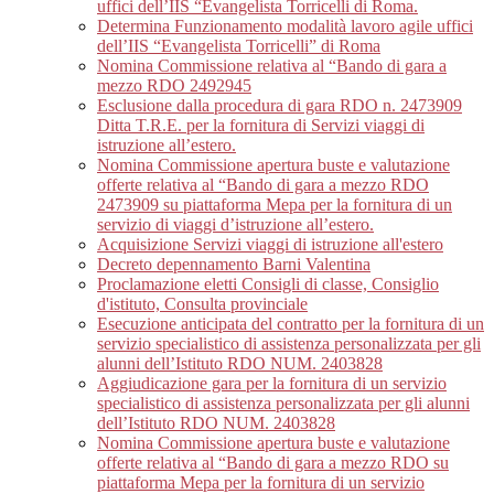
uffici dell’IIS “Evangelista Torricelli di Roma.
Determina Funzionamento modalità lavoro agile uffici
dell’IIS “Evangelista Torricelli” di Roma
Nomina Commissione relativa al “Bando di gara a
mezzo RDO 2492945
Esclusione dalla procedura di gara RDO n. 2473909
Ditta T.R.E. per la fornitura di Servizi viaggi di
istruzione all’estero.
Nomina Commissione apertura buste e valutazione
offerte relativa al “Bando di gara a mezzo RDO
2473909 su piattaforma Mepa per la fornitura di un
servizio di viaggi d’istruzione all’estero.
Acquisizione Servizi viaggi di istruzione all'estero
Decreto depennamento Barni Valentina
Proclamazione eletti Consigli di classe, Consiglio
d'istituto, Consulta provinciale
Esecuzione anticipata del contratto per la fornitura di un
servizio specialistico di assistenza personalizzata per gli
alunni dell’Istituto RDO NUM. 2403828
Aggiudicazione gara per la fornitura di un servizio
specialistico di assistenza personalizzata per gli alunni
dell’Istituto RDO NUM. 2403828
Nomina Commissione apertura buste e valutazione
offerte relativa al “Bando di gara a mezzo RDO su
piattaforma Mepa per la fornitura di un servizio