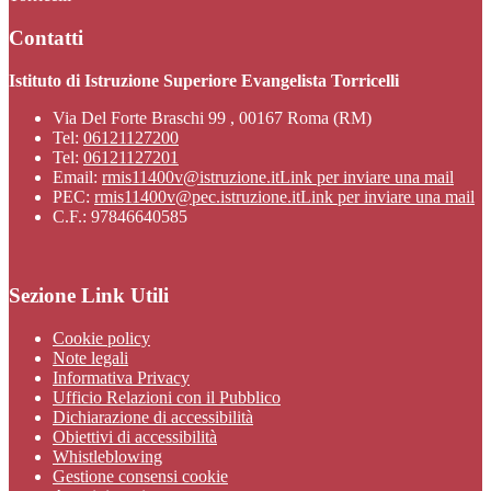
Contatti
Istituto di Istruzione Superiore Evangelista Torricelli
Via Del Forte Braschi 99 , 00167 Roma (RM)
Tel:
06121127200
Tel:
06121127201
Email:
rmis11400v@istruzione.it
Link per inviare una mail
PEC:
rmis11400v@pec.istruzione.it
Link per inviare una mail
C.F.: 97846640585
Sezione Link Utili
Cookie policy
Note legali
Informativa Privacy
Ufficio Relazioni con il Pubblico
Dichiarazione di accessibilità
Obiettivi di accessibilità
Whistleblowing
Gestione consensi cookie