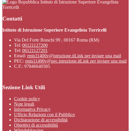
Istituto di Istruzione Superiore Evangelista
Torricelli
Contatti
Istituto di Istruzione Superiore Evangelista Torricelli
Via Del Forte Braschi 99 , 00167 Roma (RM)
Tel:
06121127200
Tel:
06121127201
Email:
rmis11400v@istruzione.it
Link per inviare una mail
PEC:
rmis11400v@pec.istruzione.it
Link per inviare una mail
C.F.: 97846640585
Sezione Link Utili
Cookie policy
Note legali
Informativa Privacy
Ufficio Relazioni con il Pubblico
Dichiarazione di accessibilità
Obiettivi di accessibilità
Whistleblowing