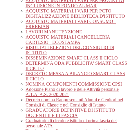
ACQUISTO MATERIALI VARI PER PROGETTO
INCLUSIONE IN FONDO AL MAR
ACQUISTO MATERIALI VARI PER PCTO
DIGITALIZZAZIONE BIBLIOTECA D'ISTITUTO
ACQUISTO MATERIALI VARI CONSUMO -
ERREBIAN
LAVORI MANUTENZIONE
ACQUISTO MATERIALI CANCELLERIA
CARTESIO - ECOSTAMPA
RISULTATI ELEZIONI DEL CONSIGLIO DI
ISTITUTO
DISSEMINAZIONE SMART CLASS II CICLO
DETERMINA ODA PUBBLICITA' SMART CLASS
II CICLO
DECRETO MESSA A BILANCIO SMART CLASS
II CICLO
NOMINA COMPONENTI COMMISSIONE CPSI
Adozione Piano di lavoro e delle Attività personale
A.T.A. A.S. 2020-2021
Decreto nomina Rappresentanti Alunni e Genitori nei
Consigli di Classe e nel Consiglio di Istituto
GRADUATORIE DEFINITIVE DI ISTITUTO
DOCENTI II E III FASCIA
Graduatorie di circolo e istituto di prima fascia del
personale ATA