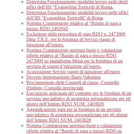
Determina Funzionamento modalità lavoro agile degli
uffici dell’IIS “Evangelista Torricelli di Roma.
Determina Funzionamento modalità lavoro agile uffici
dell’IIS “Evangelista Torricelli” di Roma
Nomina Commissione relativa al “Bando di gara a
mezzo RDO 2492945
Esclusione dalla procedura di gara RDO n. 2473909
Ditta T.R.E. per la fornitura di Servizi viaggi di
istruzione all’estero.
Nomina Commissione apertura buste e valutazione
offerte relativa al “Bando di gara a mezzo RDO
2473909 su piattaforma Mepa per la fornitura di un
servizio di viaggi d’istruzione all’estero.
Acquisizione Servizi viaggi di istruzione all'estero
Decreto depennamento Barni Valentina
Proclamazione eletti Consigli di classe, Consiglio
d'istituto, Consulta provinciale
Esecuzione anticipata del contratto per la fornitura di un
servizio specialistico di assistenza personalizzata per gli
alunni dell’Istituto RDO NUM. 2403828
Aggiudicazione gara per la fornitura di un servizio
specialistico di assistenza personalizzata per gli alunni
dell’Istituto RDO NUM. 2403828
Nomina Commissione apertura buste e valutazione
offerte relativa al “Bando di gara a mezzo RDO su