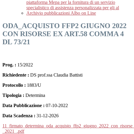
piattaforma Mepa per la fornitura di un servizio
specialistico di assistenza personalizzata per gli al
Archivio pubblicazioni Albo on Line
ODA_ACQUISTO FFP2 GIUGNO 2022
CON RISORSE EX ART.58 COMMA 4
DL 73/21
Prog. :
15/2022
Richiedente :
DS prof.ssa Claudia Battisti
Protocollo :
1883/U
Tipologia :
Determina
Data Pubblicazione :
07-10-2022
Data Scadenza :
31-12-2026
11_firmato_determina_oda_acquisto_ffp2_giugno_2022_con_risors
_2021_.pdf