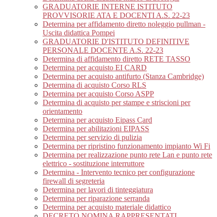
GRADUATORIE INTERNE ISTITUTO
PROVVISORIE ATA E DOCENTI A.S. 22-23
Determina per affidamento diretto noleggio pullman -
Uscita didattica Pompei
GRADUATORIE D'ISTITUTO DEFINITIVE
PERSONALE DOCENTE A.S. 22-23
Determina di affidamento diretto RETE TASSO
Determina per acquisto EI CARD
Determina per acquisto antifurto (Stanza Cambridge)
Determina di acquisto Corso RLS
Determina per acquisto Corso ASPP
Determina di acquisto per stampe e striscioni per
orientamento
Determina per acquisto Eipass Card
Determina per abilitazioni EIPASS
Determina per servizio di pulizia
Determina per ripristino funzionamento impianto Wi Fi
Determina per realizzazione punto rete Lan e punto rete
elettrico - sostituzione interruttore
Determina - Intervento tecnico per configurazione
firewall di segreteria
Determina per lavori di tinteggiatura
Determina per riparazione serranda
Determina per acquisto materiale didattico
DECRETO NOMINA RAPPRESENTATI