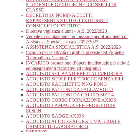
STUDENTI E GENITORI NEI CONSIGLI DI
CLASSE
DECRETO DI NOMINA ELETTI
RAPPRESENTANTI DEGLI STUDENTI
CONSIGLIO DI ISTITUTO
Direttiva vigilanza alunni – A.S. 2022/2023
Verbale di valutazione commissione per affidamento di
Assistenza Specialistica a.s. 2022/2023
ASSISTENZA SPECIALISTICA A.S. 2022/2023
Incarico per le attività di grafica previste dal Progetto
“Giornalino d’Istituto”
INCARICO prestazione d’opera intellettuale per attività
ed insegnamenti facoltativi ed integrativi
ACQUISTO SET BANDIERE ITALIA/EUROPA
ACQUISTO SCOPE ELETTRICHE SENZA FILI
ACQUISTO RACCHETTE PING PONG
ACQUISTO PALLONI DA PALLAVVOLO
ACQUISTO PALLONI DA CALCIO SIZE 4
ACQUISTO CORSO FORMAZIONE AXIOS
ACQUISTO LAMPADA PER PROIETTORE
EPSON
ACQUISTO BADGE AXIOS
ACQUISTO ATTREZZATURA E MATERIALE
CHIMICO DI LABORATORIO
RSPP 2022