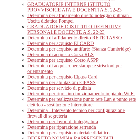
GRADUATORIE INTERNE ISTITUTO
PROVVISORIE ATA E DOCENTI A.S. 22-23
Determina per affidamento diretto noleggio pullman -
Uscita didattica Pompei
GRADUATORIE D'ISTITUTO DEFINITIVE
PERSONALE DOCENTE A.S. 22-23
Determina di affidamento diretto RETE TASSO
Determina per acquisto EI CARD
Determina per acquisto antifurto (Stanza Cambridge)
Determina di acquisto Corso RLS
Determina per acquisto Corso ASPP
Determina di acquisto per stampe e striscioni per
orientamento
Determina per acquisto Eipass Card
Determina per abilitazioni EIPASS
Determina per servizio di pulizia
Determina per ripristino funzionamento impianto Wi Fi
Determina per realizzazione punto rete Lan e punto rete
elettrico - sostituzione interruttore
Determina - Intervento tecnico per configurazione
firewall di segreteria
Determina per lavori di tinteggiatura
Determina per riparazione serranda
Determina per acquisto materiale didattico
DECRETO NOMINA RAPPRESENTATI