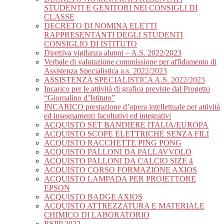
STUDENTI E GENITORI NEI CONSIGLI DI
CLASSE
DECRETO DI NOMINA ELETTI
RAPPRESENTANTI DEGLI STUDENTI
CONSIGLIO DI ISTITUTO
Direttiva vigilanza alunni – A.S. 2022/2023
Verbale di valutazione commissione per affidamento di
Assistenza Specialistica a.s. 2022/2023
ASSISTENZA SPECIALISTICA A.S. 2022/2023
Incarico per le attività di grafica previste dal Progetto
“Giornalino d’Istituto”
INCARICO prestazione d’opera intellettuale per attività
ed insegnamenti facoltativi ed integrativi
ACQUISTO SET BANDIERE ITALIA/EUROPA
ACQUISTO SCOPE ELETTRICHE SENZA FILI
ACQUISTO RACCHETTE PING PONG
ACQUISTO PALLONI DA PALLAVVOLO
ACQUISTO PALLONI DA CALCIO SIZE 4
ACQUISTO CORSO FORMAZIONE AXIOS
ACQUISTO LAMPADA PER PROIETTORE
EPSON
ACQUISTO BADGE AXIOS
ACQUISTO ATTREZZATURA E MATERIALE
CHIMICO DI LABORATORIO
RSPP 2022