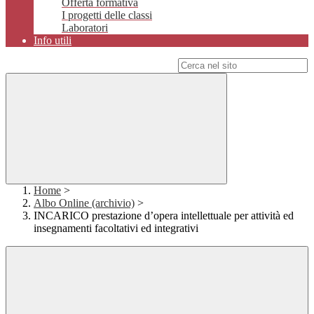
Offerta formativa
I progetti delle classi
Laboratori
Info utili
Campo di ricerca per le pagine del sito
Home
>
Albo Online (archivio)
>
INCARICO prestazione d’opera intellettuale per attività ed
insegnamenti facoltativi ed integrativi