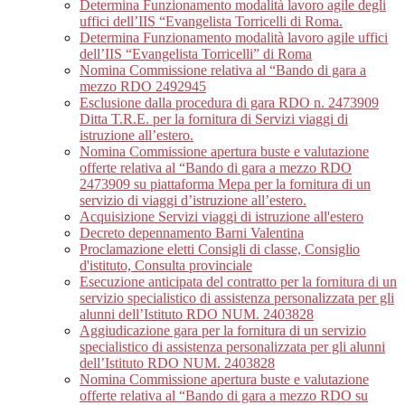
Determina Funzionamento modalità lavoro agile degli
uffici dell’IIS “Evangelista Torricelli di Roma.
Determina Funzionamento modalità lavoro agile uffici
dell’IIS “Evangelista Torricelli” di Roma
Nomina Commissione relativa al “Bando di gara a
mezzo RDO 2492945
Esclusione dalla procedura di gara RDO n. 2473909
Ditta T.R.E. per la fornitura di Servizi viaggi di
istruzione all’estero.
Nomina Commissione apertura buste e valutazione
offerte relativa al “Bando di gara a mezzo RDO
2473909 su piattaforma Mepa per la fornitura di un
servizio di viaggi d’istruzione all’estero.
Acquisizione Servizi viaggi di istruzione all'estero
Decreto depennamento Barni Valentina
Proclamazione eletti Consigli di classe, Consiglio
d'istituto, Consulta provinciale
Esecuzione anticipata del contratto per la fornitura di un
servizio specialistico di assistenza personalizzata per gli
alunni dell’Istituto RDO NUM. 2403828
Aggiudicazione gara per la fornitura di un servizio
specialistico di assistenza personalizzata per gli alunni
dell’Istituto RDO NUM. 2403828
Nomina Commissione apertura buste e valutazione
offerte relativa al “Bando di gara a mezzo RDO su