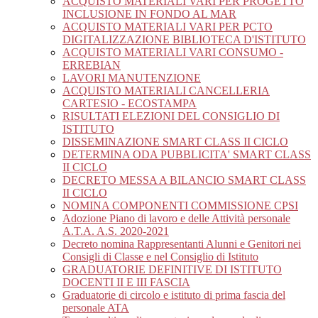
ACQUISTO MATERIALI VARI PER PROGETTO
INCLUSIONE IN FONDO AL MAR
ACQUISTO MATERIALI VARI PER PCTO
DIGITALIZZAZIONE BIBLIOTECA D'ISTITUTO
ACQUISTO MATERIALI VARI CONSUMO -
ERREBIAN
LAVORI MANUTENZIONE
ACQUISTO MATERIALI CANCELLERIA
CARTESIO - ECOSTAMPA
RISULTATI ELEZIONI DEL CONSIGLIO DI
ISTITUTO
DISSEMINAZIONE SMART CLASS II CICLO
DETERMINA ODA PUBBLICITA' SMART CLASS
II CICLO
DECRETO MESSA A BILANCIO SMART CLASS
II CICLO
NOMINA COMPONENTI COMMISSIONE CPSI
Adozione Piano di lavoro e delle Attività personale
A.T.A. A.S. 2020-2021
Decreto nomina Rappresentanti Alunni e Genitori nei
Consigli di Classe e nel Consiglio di Istituto
GRADUATORIE DEFINITIVE DI ISTITUTO
DOCENTI II E III FASCIA
Graduatorie di circolo e istituto di prima fascia del
personale ATA