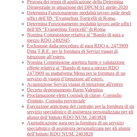
Proroga dei tempi di applicazione della Determina
Dirigenziale in attuazione del DPCM 01 aprile-2020
Determina Funzionamento modalità lavoro agile degli
uffici dell’IIS “Evangelista Torricelli di Roma.
Determina Funzionamento modalità lavoro agile uffici
dell’IIS “Evangelista Torricelli” di Roma
Nomina Commissione relativa al “Bando di gara a
mezzo RDO 2492945
Esclusione dalla procedura di gara RDO n. 2473909
Ditta T.R.E. per la fornitura di Servizi viaggi di
istruzione all’estero.
Nomina Commissione apertura buste e valutazione
offerte relativa al “Bando di gara a mezzo RDO
2473909 su piattaforma Mepa per la fornitura di un
servizio di viaggi d’istruzione all’estero.
Acquisizione Servizi viaggi di istruzione all'estero
Decreto depennamento Barni Valentina
Proclamazione eletti Consigli di classe, Consiglio
d'istituto, Consulta provinciale
Esecuzione anticipata del contratto per la fornitura di un
servizio specialistico di assistenza personalizzata per gli
alunni dell’Istituto RDO NUM. 2403828
Aggiudicazione gara per la fornitura di un servizio
specialistico di assistenza personalizzata per gli alunni
dell’Istituto RDO NUM. 2403828