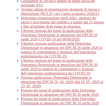
Graduatorie di circolo e istituto di prima fascia del
personale ATA
Termine ultimo di presentazione domande di messa a
disposizione (M.A.D.) per l’anno scolastico 2020/21
Determina organizzazione degli uffici, apertura dei
plessi e ricevimento del pubblico a partire dal 15 giugno
e fine al termine degli esami in presenza.
Ulteriore proroga dei tempi di applicazione della
Determina Dirigenziale in attuazione del DPCM 26
aprile 2020 COVID-19 del 06/06/2020.
Ulteriore proroga applicazione della Determina
Dirigenziale in attuazione del DPCM 26 aprile 2020 in
materia di contenimento e gestione dell’emergenza
epidemiologica da COVID-19.
Ulteriore proroga dei tempi di applicazione della
Determina Dirigenziale in attuazione del DPCM 26
aprile 2020 in materia di contenimento e gestione
dell’emergenza epidemiologica da COVID-19.
Proroga applicazione Determina Dirigenziale in
attuazione del DPCM 26_04_2020 (dal 18_05_2020 al
23_05_2020)
Proroga dei tempi di applicazione della Determina
Dirigenziale in attuazione del DPCM 26 aprile 2020
Proroga dei tempi di applicazione della Determina
Dirigenziale in attuazione del DPCM 10 aprile-2020