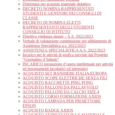
Determina per acquisto materiale didattico
DECRETO NOMINA RAPPRESENTATI
STUDENTI E GENITORI NEI CONSIGLI DI
CLASSE
DECRETO DI NOMINA ELETTI
RAPPRESENTANTI DEGLI STUDENTI
CONSIGLIO DI ISTITUTO
Direttiva vigilanza alunni – A.S. 2022/2023
Verbale di valutazione commissione per affidamento di
Assistenza Specialistica a.s. 2022/2023
ASSISTENZA SPECIALISTICA A.S. 2022/2023
Incarico per le attività di grafica previste dal Progetto
“Giornalino d’Istituto”
INCARICO prestazione d’opera intellettuale per attività
ed insegnamenti facoltativi ed integrativi
ACQUISTO SET BANDIERE ITALIA/EUROPA
ACQUISTO SCOPE ELETTRICHE SENZA FILI
ACQUISTO RACCHETTE PING PONG
ACQUISTO PALLONI DA PALLAVVOLO
ACQUISTO PALLONI DA CALCIO SIZE 4
ACQUISTO CORSO FORMAZIONE AXIOS
ACQUISTO LAMPADA PER PROIETTORE
EPSON
ACQUISTO BADGE AXIOS
ACQUISTO ATTREZZATURA E MATERIALE