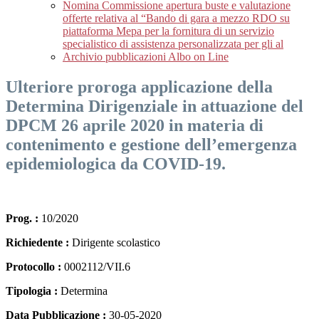
Nomina Commissione apertura buste e valutazione
offerte relativa al “Bando di gara a mezzo RDO su
piattaforma Mepa per la fornitura di un servizio
specialistico di assistenza personalizzata per gli al
Archivio pubblicazioni Albo on Line
Ulteriore proroga applicazione della
Determina Dirigenziale in attuazione del
DPCM 26 aprile 2020 in materia di
contenimento e gestione dell’emergenza
epidemiologica da COVID-19.
Prog. :
10/2020
Richiedente :
Dirigente scolastico
Protocollo :
0002112/VII.6
Tipologia :
Determina
Data Pubblicazione :
30-05-2020