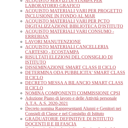
ACQUISTO SERVIZI DI STAMPA PER
LABORATORIO GRAFICO
ACQUISTO MATERIALI VARI PER PROGETTO
INCLUSIONE IN FONDO AL MAR
ACQUISTO MATERIALI VARI PER PCTO
DIGITALIZZAZIONE BIBLIOTECA D'ISTITUTO
ACQUISTO MATERIALI VARI CONSUMO -
ERREBIAN
LAVORI MANUTENZIONE
ACQUISTO MATERIALI CANCELLERIA
CARTESIO - ECOSTAMPA
RISULTATI ELEZIONI DEL CONSIGLIO DI
ISTITUTO
DISSEMINAZIONE SMART CLASS II CICLO
DETERMINA ODA PUBBLICITA' SMART CLASS
II CICLO
DECRETO MESSA A BILANCIO SMART CLASS
II CICLO
NOMINA COMPONENTI COMMISSIONE CPSI
Adozione Piano di lavoro e delle Attività personale
A.T.A. A.S. 2020-2021
Decreto nomina Rappresentanti Alunni e Genitori nei
Consigli di Classe e nel Consiglio di Istituto
GRADUATORIE DEFINITIVE DI ISTITUTO
DOCENTI II E III FASCIA