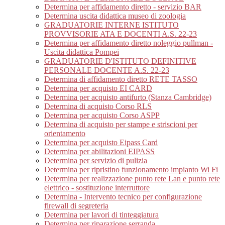
Determina per affidamento diretto - servizio BAR
Determina uscita didattica museo di zoologia
GRADUATORIE INTERNE ISTITUTO
PROVVISORIE ATA E DOCENTI A.S. 22-23
Determina per affidamento diretto noleggio pullman -
Uscita didattica Pompei
GRADUATORIE D'ISTITUTO DEFINITIVE
PERSONALE DOCENTE A.S. 22-23
Determina di affidamento diretto RETE TASSO
Determina per acquisto EI CARD
Determina per acquisto antifurto (Stanza Cambridge)
Determina di acquisto Corso RLS
Determina per acquisto Corso ASPP
Determina di acquisto per stampe e striscioni per
orientamento
Determina per acquisto Eipass Card
Determina per abilitazioni EIPASS
Determina per servizio di pulizia
Determina per ripristino funzionamento impianto Wi Fi
Determina per realizzazione punto rete Lan e punto rete
elettrico - sostituzione interruttore
Determina - Intervento tecnico per configurazione
firewall di segreteria
Determina per lavori di tinteggiatura
Determina per riparazione serranda