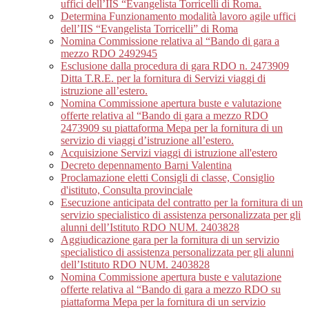
uffici dell’IIS “Evangelista Torricelli di Roma.
Determina Funzionamento modalità lavoro agile uffici
dell’IIS “Evangelista Torricelli” di Roma
Nomina Commissione relativa al “Bando di gara a
mezzo RDO 2492945
Esclusione dalla procedura di gara RDO n. 2473909
Ditta T.R.E. per la fornitura di Servizi viaggi di
istruzione all’estero.
Nomina Commissione apertura buste e valutazione
offerte relativa al “Bando di gara a mezzo RDO
2473909 su piattaforma Mepa per la fornitura di un
servizio di viaggi d’istruzione all’estero.
Acquisizione Servizi viaggi di istruzione all'estero
Decreto depennamento Barni Valentina
Proclamazione eletti Consigli di classe, Consiglio
d'istituto, Consulta provinciale
Esecuzione anticipata del contratto per la fornitura di un
servizio specialistico di assistenza personalizzata per gli
alunni dell’Istituto RDO NUM. 2403828
Aggiudicazione gara per la fornitura di un servizio
specialistico di assistenza personalizzata per gli alunni
dell’Istituto RDO NUM. 2403828
Nomina Commissione apertura buste e valutazione
offerte relativa al “Bando di gara a mezzo RDO su
piattaforma Mepa per la fornitura di un servizio