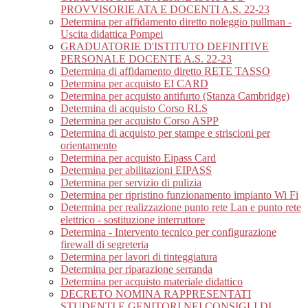
PROVVISORIE ATA E DOCENTI A.S. 22-23
Determina per affidamento diretto noleggio pullman -
Uscita didattica Pompei
GRADUATORIE D'ISTITUTO DEFINITIVE
PERSONALE DOCENTE A.S. 22-23
Determina di affidamento diretto RETE TASSO
Determina per acquisto EI CARD
Determina per acquisto antifurto (Stanza Cambridge)
Determina di acquisto Corso RLS
Determina per acquisto Corso ASPP
Determina di acquisto per stampe e striscioni per
orientamento
Determina per acquisto Eipass Card
Determina per abilitazioni EIPASS
Determina per servizio di pulizia
Determina per ripristino funzionamento impianto Wi Fi
Determina per realizzazione punto rete Lan e punto rete
elettrico - sostituzione interruttore
Determina - Intervento tecnico per configurazione
firewall di segreteria
Determina per lavori di tinteggiatura
Determina per riparazione serranda
Determina per acquisto materiale didattico
DECRETO NOMINA RAPPRESENTATI
STUDENTI E GENITORI NEI CONSIGLI DI