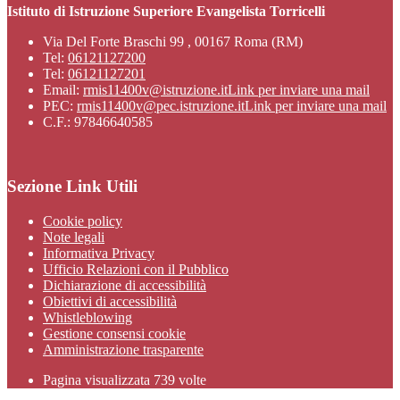
Istituto di Istruzione Superiore Evangelista Torricelli
Via Del Forte Braschi 99 , 00167 Roma (RM)
Tel:
06121127200
Tel:
06121127201
Email:
rmis11400v@istruzione.it
Link per inviare una mail
PEC:
rmis11400v@pec.istruzione.it
Link per inviare una mail
C.F.: 97846640585
Sezione Link Utili
Cookie policy
Note legali
Informativa Privacy
Ufficio Relazioni con il Pubblico
Dichiarazione di accessibilità
Obiettivi di accessibilità
Whistleblowing
Gestione consensi cookie
Amministrazione trasparente
Pagina visualizzata
739
volte