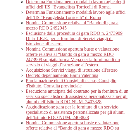
Determina Funzionamento modalità lavoro agile degli
uffici dell’IIS “Evangelista Torricelli di Roma.
Determina Funzionamento modalità lavoro agile uffici
dell’IIS “Evangelista Torricelli” di Roma
Nomina Commissione relativa al “Bando di gara a
mezzo RDO 2492945
Esclusione dalla procedura di gara RDO n. 2473909
Ditta T.R.E. per la fornitura di Servizi viaggi di
istruzione all’estero.
Nomina Commissione apertura buste e valutazione
offerte relativa al “Bando di gara a mezzo RDO
2473909 su piattaforma Mepa per la fornitura di un
servizio di viaggi d’istruzione all’estero.
Acquisizione Servizi viaggi di istruzione all'estero
Decreto depennamento Barni Valentina
Proclamazione eletti Consigli di classe, Consiglio
d'istituto, Consulta provinciale
Esecuzione anticipata del contratto per la fornitura di un
servizio specialistico di assistenza personalizzata per gli
alunni dell’Istituto RDO NUM. 2403828
Aggiudicazione gara per la fornitura di un servizio
specialistico di assistenza personalizzata per gli alunni
dell’Istituto RDO NUM. 2403828
Nomina Commissione apertura buste e valutazione
offerte relativa al “Bando di gara a mezzo RDO su