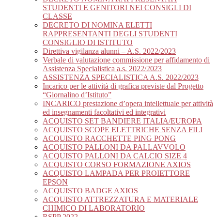
STUDENTI E GENITORI NEI CONSIGLI DI
CLASSE
DECRETO DI NOMINA ELETTI
RAPPRESENTANTI DEGLI STUDENTI
CONSIGLIO DI ISTITUTO
Direttiva vigilanza alunni – A.S. 2022/2023
Verbale di valutazione commissione per affidamento di
Assistenza Specialistica a.s. 2022/2023
ASSISTENZA SPECIALISTICA A.S. 2022/2023
Incarico per le attività di grafica previste dal Progetto
“Giornalino d’Istituto”
INCARICO prestazione d’opera intellettuale per attività
ed insegnamenti facoltativi ed integrativi
ACQUISTO SET BANDIERE ITALIA/EUROPA
ACQUISTO SCOPE ELETTRICHE SENZA FILI
ACQUISTO RACCHETTE PING PONG
ACQUISTO PALLONI DA PALLAVVOLO
ACQUISTO PALLONI DA CALCIO SIZE 4
ACQUISTO CORSO FORMAZIONE AXIOS
ACQUISTO LAMPADA PER PROIETTORE
EPSON
ACQUISTO BADGE AXIOS
ACQUISTO ATTREZZATURA E MATERIALE
CHIMICO DI LABORATORIO
RSPP 2022