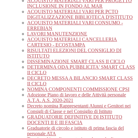
ACQUISTO MATERIALI VARI PER PROGETTO
INCLUSIONE IN FONDO AL MAR
ACQUISTO MATERIALI VARI PER PCTO
DIGITALIZZAZIONE BIBLIOTECA D'ISTITUTO
ACQUISTO MATERIALI VARI CONSUMO -
ERREBIAN
LAVORI MANUTENZIONE
ACQUISTO MATERIALI CANCELLERIA
CARTESIO - ECOSTAMPA
RISULTATI ELEZIONI DEL CONSIGLIO DI
ISTITUTO
DISSEMINAZIONE SMART CLASS II CICLO
DETERMINA ODA PUBBLICITA' SMART CLASS
II CICLO
DECRETO MESSA A BILANCIO SMART CLASS
II CICLO
NOMINA COMPONENTI COMMISSIONE CPSI
Adozione Piano di lavoro e delle Attività personale
A.T.A. A.S. 2020-2021
Decreto nomina Rappresentanti Alunni e Genitori nei
Consigli di Classe e nel Consiglio di Istituto
GRADUATORIE DEFINITIVE DI ISTITUTO
DOCENTI II E III FASCIA
Graduatorie di circolo e istituto di prima fascia del
personale ATA