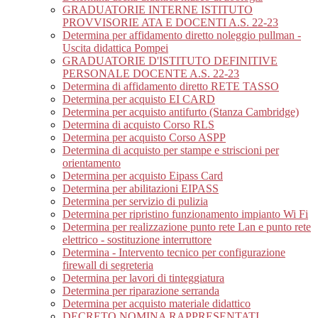
GRADUATORIE INTERNE ISTITUTO
PROVVISORIE ATA E DOCENTI A.S. 22-23
Determina per affidamento diretto noleggio pullman -
Uscita didattica Pompei
GRADUATORIE D'ISTITUTO DEFINITIVE
PERSONALE DOCENTE A.S. 22-23
Determina di affidamento diretto RETE TASSO
Determina per acquisto EI CARD
Determina per acquisto antifurto (Stanza Cambridge)
Determina di acquisto Corso RLS
Determina per acquisto Corso ASPP
Determina di acquisto per stampe e striscioni per
orientamento
Determina per acquisto Eipass Card
Determina per abilitazioni EIPASS
Determina per servizio di pulizia
Determina per ripristino funzionamento impianto Wi Fi
Determina per realizzazione punto rete Lan e punto rete
elettrico - sostituzione interruttore
Determina - Intervento tecnico per configurazione
firewall di segreteria
Determina per lavori di tinteggiatura
Determina per riparazione serranda
Determina per acquisto materiale didattico
DECRETO NOMINA RAPPRESENTATI