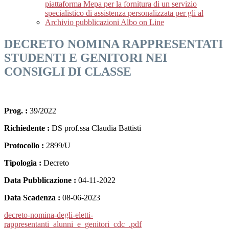
piattaforma Mepa per la fornitura di un servizio
specialistico di assistenza personalizzata per gli al
Archivio pubblicazioni Albo on Line
DECRETO NOMINA RAPPRESENTATI
STUDENTI E GENITORI NEI
CONSIGLI DI CLASSE
Prog. :
39/2022
Richiedente :
DS prof.ssa Claudia Battisti
Protocollo :
2899/U
Tipologia :
Decreto
Data Pubblicazione :
04-11-2022
Data Scadenza :
08-06-2023
decreto-nomina-degli-eletti-
rappresentanti_alunni_e_genitori_cdc_.pdf