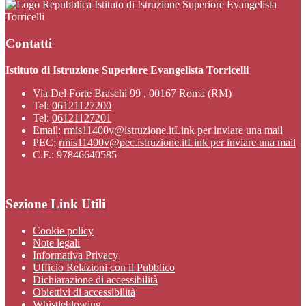
Istituto di Istruzione Superiore Evangelista
Torricelli
Contatti
Istituto di Istruzione Superiore Evangelista Torricelli
Via Del Forte Braschi 99 , 00167 Roma (RM)
Tel:
06121127200
Tel:
06121127201
Email:
rmis11400v@istruzione.it
Link per inviare una mail
PEC:
rmis11400v@pec.istruzione.it
Link per inviare una mail
C.F.: 97846640585
Sezione Link Utili
Cookie policy
Note legali
Informativa Privacy
Ufficio Relazioni con il Pubblico
Dichiarazione di accessibilità
Obiettivi di accessibilità
Whistleblowing