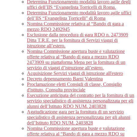
Determina Funzionamento modalità lavoro agile degli
uffici dell’IIS “Evangelista Torricelli di Roma.
Determina Funzionamento modalità lavoro agile uffici
dell’IIS “Evangelista Torricelli” di Roma
Nomina Commissione relativa al “Bando di gara a
mezzo RDO 2492945
Esclusione dalla procedura di gara RDO n. 2473909
Ditta T.R.E. per la fornitura di Servizi viaggi di
istruzione all’estero.
Nomina Commissione apertura buste e valutazione
offerte relativa al “Bando di gara a mezzo RDO
2473909 su piattaforma Mepa per la fornitura di un
servizio di viaggi d’istruzione all’estero.
Acquisizione Servizi viaggi di istruzione all'estero
Decreto depennamento Barni Valentina
Proclamazione eletti Consigli di classe, Consiglio
d'istituto, Consulta provinciale
Esecuzione anticipata del contratto per la fornitura di un
servizio specialistico di assistenza personalizzata per gli
alunni dell’Istituto RDO NUM. 2403828
Aggiudicazione gara per la fornitura di un servizio
specialistico di assistenza personalizzata per gli alunni
dell’Istituto RDO NUM. 2403828
Nomina Commissione apertura buste e valutazione
offerte relativa al “Bando di gara a mezzo RDO su