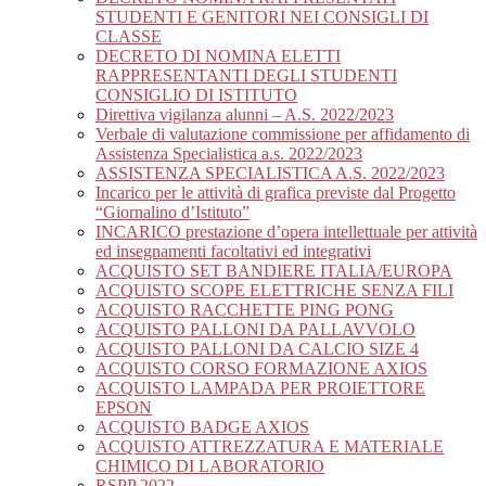
STUDENTI E GENITORI NEI CONSIGLI DI
CLASSE
DECRETO DI NOMINA ELETTI
RAPPRESENTANTI DEGLI STUDENTI
CONSIGLIO DI ISTITUTO
Direttiva vigilanza alunni – A.S. 2022/2023
Verbale di valutazione commissione per affidamento di
Assistenza Specialistica a.s. 2022/2023
ASSISTENZA SPECIALISTICA A.S. 2022/2023
Incarico per le attività di grafica previste dal Progetto
“Giornalino d’Istituto”
INCARICO prestazione d’opera intellettuale per attività
ed insegnamenti facoltativi ed integrativi
ACQUISTO SET BANDIERE ITALIA/EUROPA
ACQUISTO SCOPE ELETTRICHE SENZA FILI
ACQUISTO RACCHETTE PING PONG
ACQUISTO PALLONI DA PALLAVVOLO
ACQUISTO PALLONI DA CALCIO SIZE 4
ACQUISTO CORSO FORMAZIONE AXIOS
ACQUISTO LAMPADA PER PROIETTORE
EPSON
ACQUISTO BADGE AXIOS
ACQUISTO ATTREZZATURA E MATERIALE
CHIMICO DI LABORATORIO
RSPP 2022