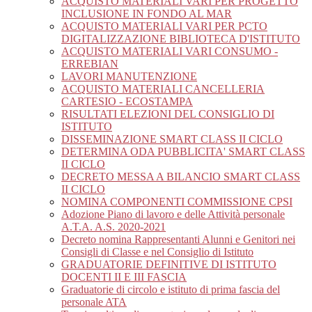
ACQUISTO MATERIALI VARI PER PROGETTO
INCLUSIONE IN FONDO AL MAR
ACQUISTO MATERIALI VARI PER PCTO
DIGITALIZZAZIONE BIBLIOTECA D'ISTITUTO
ACQUISTO MATERIALI VARI CONSUMO -
ERREBIAN
LAVORI MANUTENZIONE
ACQUISTO MATERIALI CANCELLERIA
CARTESIO - ECOSTAMPA
RISULTATI ELEZIONI DEL CONSIGLIO DI
ISTITUTO
DISSEMINAZIONE SMART CLASS II CICLO
DETERMINA ODA PUBBLICITA' SMART CLASS
II CICLO
DECRETO MESSA A BILANCIO SMART CLASS
II CICLO
NOMINA COMPONENTI COMMISSIONE CPSI
Adozione Piano di lavoro e delle Attività personale
A.T.A. A.S. 2020-2021
Decreto nomina Rappresentanti Alunni e Genitori nei
Consigli di Classe e nel Consiglio di Istituto
GRADUATORIE DEFINITIVE DI ISTITUTO
DOCENTI II E III FASCIA
Graduatorie di circolo e istituto di prima fascia del
personale ATA