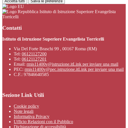
Accetta tutti
Salva le preferenze
Istituto di Istruzione Superiore Evangelista
Torricelli
Contatti
Istituto di Istruzione Superiore Evangelista Torricelli
Via Del Forte Braschi 99 , 00167 Roma (RM)
Tel:
06121127200
Tel:
06121127201
Email:
rmis11400v@istruzione.it
Link per inviare una mail
PEC:
rmis11400v@pec.istruzione.it
Link per inviare una mail
C.F.: 97846640585
Sezione Link Utili
Cookie policy
Note legali
Informativa Privacy
Ufficio Relazioni con il Pubblico
Dichiarazione di accessibilità