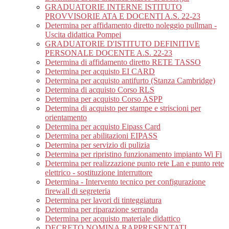
GRADUATORIE INTERNE ISTITUTO
PROVVISORIE ATA E DOCENTI A.S. 22-23
Determina per affidamento diretto noleggio pullman -
Uscita didattica Pompei
GRADUATORIE D'ISTITUTO DEFINITIVE
PERSONALE DOCENTE A.S. 22-23
Determina di affidamento diretto RETE TASSO
Determina per acquisto EI CARD
Determina per acquisto antifurto (Stanza Cambridge)
Determina di acquisto Corso RLS
Determina per acquisto Corso ASPP
Determina di acquisto per stampe e striscioni per
orientamento
Determina per acquisto Eipass Card
Determina per abilitazioni EIPASS
Determina per servizio di pulizia
Determina per ripristino funzionamento impianto Wi Fi
Determina per realizzazione punto rete Lan e punto rete
elettrico - sostituzione interruttore
Determina - Intervento tecnico per configurazione
firewall di segreteria
Determina per lavori di tinteggiatura
Determina per riparazione serranda
Determina per acquisto materiale didattico
DECRETO NOMINA RAPPRESENTATI