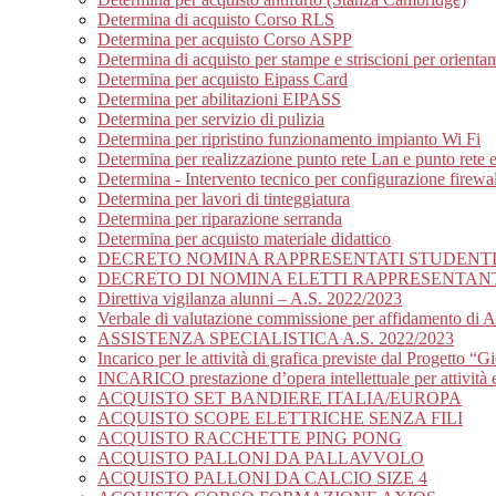
Determina di acquisto Corso RLS
Determina per acquisto Corso ASPP
Determina di acquisto per stampe e striscioni per orienta
Determina per acquisto Eipass Card
Determina per abilitazioni EIPASS
Determina per servizio di pulizia
Determina per ripristino funzionamento impianto Wi Fi
Determina per realizzazione punto rete Lan e punto rete ele
Determina - Intervento tecnico per configurazione firewall
Determina per lavori di tinteggiatura
Determina per riparazione serranda
Determina per acquisto materiale didattico
DECRETO NOMINA RAPPRESENTATI STUDENTI E
DECRETO DI NOMINA ELETTI RAPPRESENTANTI
Direttiva vigilanza alunni – A.S. 2022/2023
Verbale di valutazione commissione per affidamento di As
ASSISTENZA SPECIALISTICA A.S. 2022/2023
Incarico per le attività di grafica previste dal Progetto “Gi
INCARICO prestazione d’opera intellettuale per attività e
ACQUISTO SET BANDIERE ITALIA/EUROPA
ACQUISTO SCOPE ELETTRICHE SENZA FILI
ACQUISTO RACCHETTE PING PONG
ACQUISTO PALLONI DA PALLAVVOLO
ACQUISTO PALLONI DA CALCIO SIZE 4