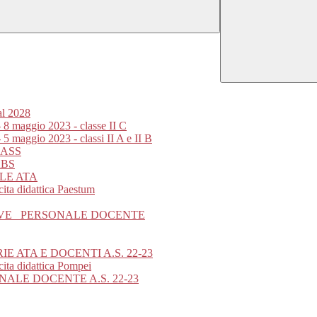
al 2028
- 8 maggio 2023 - classe II C
 5 maggio 2023 - classi II A e II B
LASS
ABS
LE ATA
ita didattica Paestum
IVE_ PERSONALE DOCENTE
 ATA E DOCENTI A.S. 22-23
cita didattica Pompei
ALE DOCENTE A.S. 22-23