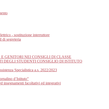
mento
ttrico - sostituzione interruttore
 di segreteria
 GENITORI NEI CONSIGLI DI CLASSE
 DEGLI STUDENTI CONSIGLIO DI ISTITUTO
sistenza Specialistica a.s. 2022/2023
ornalino d’Istituto”
d insegnamenti facoltativi ed integrativi