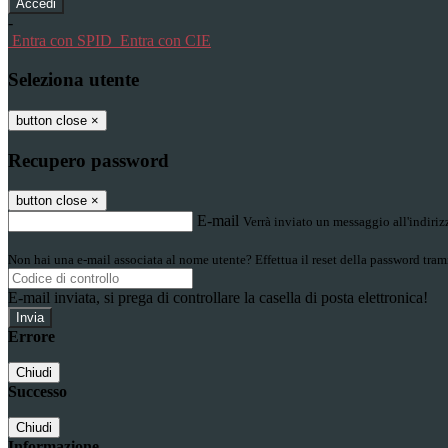
-
Entra con SPID
Entra con CIE
Seleziona utente
button close
×
Recupero password
button close
×
E-mail
Verrà inviato un messaggio all'indirizz
Non hai una e-mail associata al nome utente? Effettua il reset della password tram
E-mail inviata, si prega di controllare la casella di posta elettronica!
Errore
Chiudi
Successo
Chiudi
Informazione