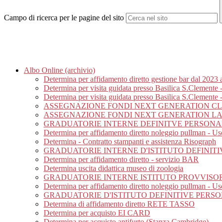
Campo di ricerca per le pagine del sito
Albo Online (archivio)
Determina per affidamento diretto gestione bar dal 2023 
Determina per visita guidata presso Basilica S.Clemente 
Determina per visita guidata presso Basilica S.Clemente -
ASSEGNAZIONE FONDI NEXT GENERATION C
ASSEGNAZIONE FONDI NEXT GENERATION L
GRADUATORIE INTERNE DEFINITVE PERSONA
Determina per affidamento diretto noleggio pullman - Usc
Determina - Contratto stampanti e assistenza Risograph
GRADUATORIE INTERNE D'ISTITUTO DEFINIT
Determina per affidamento diretto - servizio BAR
Determina uscita didattica museo di zoologia
GRADUATORIE INTERNE ISTITUTO PROVVISORIE
Determina per affidamento diretto noleggio pullman - Us
GRADUATORIE D'ISTITUTO DEFINITIVE PERSON
Determina di affidamento diretto RETE TASSO
Determina per acquisto EI CARD
Determina per acquisto antifurto (Stanza Cambridge)