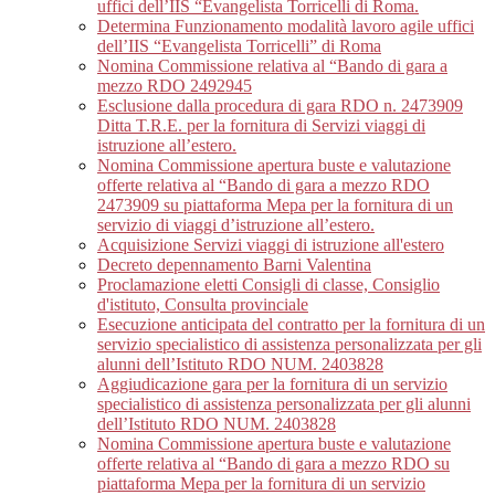
uffici dell’IIS “Evangelista Torricelli di Roma.
Determina Funzionamento modalità lavoro agile uffici
dell’IIS “Evangelista Torricelli” di Roma
Nomina Commissione relativa al “Bando di gara a
mezzo RDO 2492945
Esclusione dalla procedura di gara RDO n. 2473909
Ditta T.R.E. per la fornitura di Servizi viaggi di
istruzione all’estero.
Nomina Commissione apertura buste e valutazione
offerte relativa al “Bando di gara a mezzo RDO
2473909 su piattaforma Mepa per la fornitura di un
servizio di viaggi d’istruzione all’estero.
Acquisizione Servizi viaggi di istruzione all'estero
Decreto depennamento Barni Valentina
Proclamazione eletti Consigli di classe, Consiglio
d'istituto, Consulta provinciale
Esecuzione anticipata del contratto per la fornitura di un
servizio specialistico di assistenza personalizzata per gli
alunni dell’Istituto RDO NUM. 2403828
Aggiudicazione gara per la fornitura di un servizio
specialistico di assistenza personalizzata per gli alunni
dell’Istituto RDO NUM. 2403828
Nomina Commissione apertura buste e valutazione
offerte relativa al “Bando di gara a mezzo RDO su
piattaforma Mepa per la fornitura di un servizio