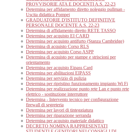
PROVVISORIE ATA E DOCENTI A.S. 22-23
Determina per affidamento diretto noleggio pullman -
Uscita didattica Pompei
GRADUATORIE D'ISTITUTO DEFINITIVE
PERSONALE DOCENTE A.S. 22-23
Determina di affidamento diretto RETE TASSO
Determina per acquisto EI CARD
Determina per acquisto antifurto (Stanza Cambridge)
Determina di acquisto Corso RLS
Determina per acquisto Corso ASPP
Determina di acquisto per stampe e striscioni per
orientamento
Determina per acquisto Eipass Card
Determina per abilitazioni EIPASS
Determina per servizio di pulizia
Determina per ripristino funzionamento impianto Wi Fi
Determina per realizzazione punto rete Lan e punto rete
elettrico - sostituzione interruttore
Determina - Intervento tecnico per configurazione
firewall di segreteria
Determina per lavori di tinteggiatura
Determina per riparazione serranda
Determina per acquisto materiale didattico
DECRETO NOMINA RAPPRESENTATI
STUDENTI E GENITORI NEI CONSIGLI DI