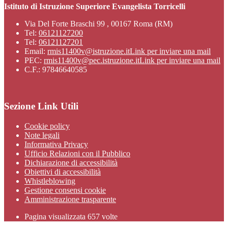
Istituto di Istruzione Superiore Evangelista Torricelli
Via Del Forte Braschi 99 , 00167 Roma (RM)
Tel:
06121127200
Tel:
06121127201
Email:
rmis11400v@istruzione.it
Link per inviare una mail
PEC:
rmis11400v@pec.istruzione.it
Link per inviare una mail
C.F.: 97846640585
Sezione Link Utili
Cookie policy
Note legali
Informativa Privacy
Ufficio Relazioni con il Pubblico
Dichiarazione di accessibilità
Obiettivi di accessibilità
Whistleblowing
Gestione consensi cookie
Amministrazione trasparente
Pagina visualizzata
657
volte