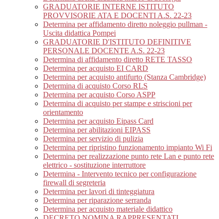
GRADUATORIE INTERNE ISTITUTO
PROVVISORIE ATA E DOCENTI A.S. 22-23
Determina per affidamento diretto noleggio pullman -
Uscita didattica Pompei
GRADUATORIE D'ISTITUTO DEFINITIVE
PERSONALE DOCENTE A.S. 22-23
Determina di affidamento diretto RETE TASSO
Determina per acquisto EI CARD
Determina per acquisto antifurto (Stanza Cambridge)
Determina di acquisto Corso RLS
Determina per acquisto Corso ASPP
Determina di acquisto per stampe e striscioni per
orientamento
Determina per acquisto Eipass Card
Determina per abilitazioni EIPASS
Determina per servizio di pulizia
Determina per ripristino funzionamento impianto Wi Fi
Determina per realizzazione punto rete Lan e punto rete
elettrico - sostituzione interruttore
Determina - Intervento tecnico per configurazione
firewall di segreteria
Determina per lavori di tinteggiatura
Determina per riparazione serranda
Determina per acquisto materiale didattico
DECRETO NOMINA RAPPRESENTATI