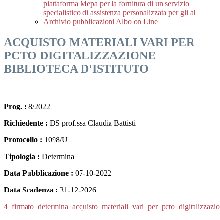
piattaforma Mepa per la fornitura di un servizio
specialistico di assistenza personalizzata per gli al
Archivio pubblicazioni Albo on Line
ACQUISTO MATERIALI VARI PER
PCTO DIGITALIZZAZIONE
BIBLIOTECA D'ISTITUTO
Prog. :
8/2022
Richiedente :
DS prof.ssa Claudia Battisti
Protocollo :
1098/U
Tipologia :
Determina
Data Pubblicazione :
07-10-2022
Data Scadenza :
31-12-2026
4_firmato_determina_acquisto_materiali_vari_per_pcto_digitalizzazion