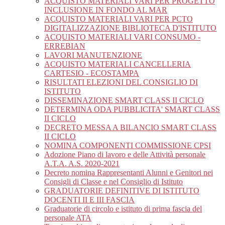
ACQUISTO MATERIALI VARI PER PROGETTO
INCLUSIONE IN FONDO AL MAR
ACQUISTO MATERIALI VARI PER PCTO
DIGITALIZZAZIONE BIBLIOTECA D'ISTITUTO
ACQUISTO MATERIALI VARI CONSUMO -
ERREBIAN
LAVORI MANUTENZIONE
ACQUISTO MATERIALI CANCELLERIA
CARTESIO - ECOSTAMPA
RISULTATI ELEZIONI DEL CONSIGLIO DI
ISTITUTO
DISSEMINAZIONE SMART CLASS II CICLO
DETERMINA ODA PUBBLICITA' SMART CLASS
II CICLO
DECRETO MESSA A BILANCIO SMART CLASS
II CICLO
NOMINA COMPONENTI COMMISSIONE CPSI
Adozione Piano di lavoro e delle Attività personale
A.T.A. A.S. 2020-2021
Decreto nomina Rappresentanti Alunni e Genitori nei
Consigli di Classe e nel Consiglio di Istituto
GRADUATORIE DEFINITIVE DI ISTITUTO
DOCENTI II E III FASCIA
Graduatorie di circolo e istituto di prima fascia del
personale ATA