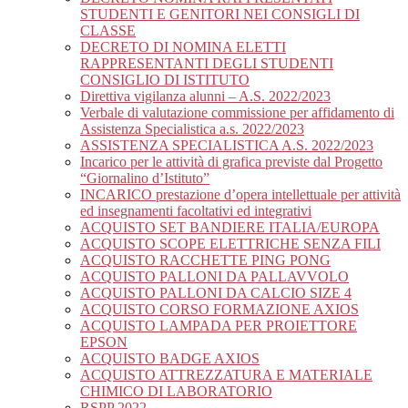
STUDENTI E GENITORI NEI CONSIGLI DI
CLASSE
DECRETO DI NOMINA ELETTI
RAPPRESENTANTI DEGLI STUDENTI
CONSIGLIO DI ISTITUTO
Direttiva vigilanza alunni – A.S. 2022/2023
Verbale di valutazione commissione per affidamento di
Assistenza Specialistica a.s. 2022/2023
ASSISTENZA SPECIALISTICA A.S. 2022/2023
Incarico per le attività di grafica previste dal Progetto
“Giornalino d’Istituto”
INCARICO prestazione d’opera intellettuale per attività
ed insegnamenti facoltativi ed integrativi
ACQUISTO SET BANDIERE ITALIA/EUROPA
ACQUISTO SCOPE ELETTRICHE SENZA FILI
ACQUISTO RACCHETTE PING PONG
ACQUISTO PALLONI DA PALLAVVOLO
ACQUISTO PALLONI DA CALCIO SIZE 4
ACQUISTO CORSO FORMAZIONE AXIOS
ACQUISTO LAMPADA PER PROIETTORE
EPSON
ACQUISTO BADGE AXIOS
ACQUISTO ATTREZZATURA E MATERIALE
CHIMICO DI LABORATORIO
RSPP 2022