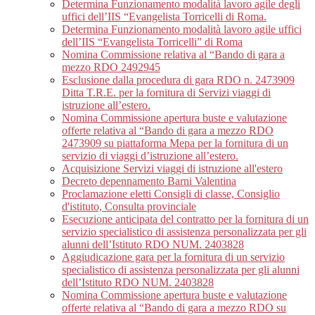
Determina Funzionamento modalità lavoro agile degli
uffici dell’IIS “Evangelista Torricelli di Roma.
Determina Funzionamento modalità lavoro agile uffici
dell’IIS “Evangelista Torricelli” di Roma
Nomina Commissione relativa al “Bando di gara a
mezzo RDO 2492945
Esclusione dalla procedura di gara RDO n. 2473909
Ditta T.R.E. per la fornitura di Servizi viaggi di
istruzione all’estero.
Nomina Commissione apertura buste e valutazione
offerte relativa al “Bando di gara a mezzo RDO
2473909 su piattaforma Mepa per la fornitura di un
servizio di viaggi d’istruzione all’estero.
Acquisizione Servizi viaggi di istruzione all'estero
Decreto depennamento Barni Valentina
Proclamazione eletti Consigli di classe, Consiglio
d'istituto, Consulta provinciale
Esecuzione anticipata del contratto per la fornitura di un
servizio specialistico di assistenza personalizzata per gli
alunni dell’Istituto RDO NUM. 2403828
Aggiudicazione gara per la fornitura di un servizio
specialistico di assistenza personalizzata per gli alunni
dell’Istituto RDO NUM. 2403828
Nomina Commissione apertura buste e valutazione
offerte relativa al “Bando di gara a mezzo RDO su