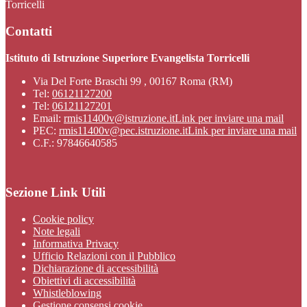
Torricelli
Contatti
Istituto di Istruzione Superiore Evangelista Torricelli
Via Del Forte Braschi 99 , 00167 Roma (RM)
Tel:
06121127200
Tel:
06121127201
Email:
rmis11400v@istruzione.it
Link per inviare una mail
PEC:
rmis11400v@pec.istruzione.it
Link per inviare una mail
C.F.: 97846640585
Sezione Link Utili
Cookie policy
Note legali
Informativa Privacy
Ufficio Relazioni con il Pubblico
Dichiarazione di accessibilità
Obiettivi di accessibilità
Whistleblowing
Gestione consensi cookie