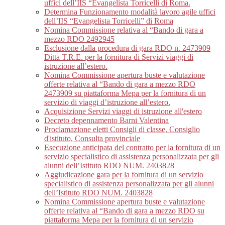
uffici dell’IIS “Evangelista Torricelli di Roma.
Determina Funzionamento modalità lavoro agile uffici
dell’IIS “Evangelista Torricelli” di Roma
Nomina Commissione relativa al “Bando di gara a
mezzo RDO 2492945
Esclusione dalla procedura di gara RDO n. 2473909
Ditta T.R.E. per la fornitura di Servizi viaggi di
istruzione all’estero.
Nomina Commissione apertura buste e valutazione
offerte relativa al “Bando di gara a mezzo RDO
2473909 su piattaforma Mepa per la fornitura di un
servizio di viaggi d’istruzione all’estero.
Acquisizione Servizi viaggi di istruzione all'estero
Decreto depennamento Barni Valentina
Proclamazione eletti Consigli di classe, Consiglio
d'istituto, Consulta provinciale
Esecuzione anticipata del contratto per la fornitura di un
servizio specialistico di assistenza personalizzata per gli
alunni dell’Istituto RDO NUM. 2403828
Aggiudicazione gara per la fornitura di un servizio
specialistico di assistenza personalizzata per gli alunni
dell’Istituto RDO NUM. 2403828
Nomina Commissione apertura buste e valutazione
offerte relativa al “Bando di gara a mezzo RDO su
piattaforma Mepa per la fornitura di un servizio