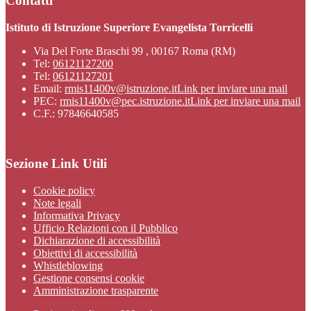
Contatti
Istituto di Istruzione Superiore Evangelista Torricelli
Via Del Forte Braschi 99 , 00167 Roma (RM)
Tel:
06121127200
Tel:
06121127201
Email:
rmis11400v@istruzione.it
Link per inviare una mail
PEC:
rmis11400v@pec.istruzione.it
Link per inviare una mail
C.F.: 97846640585
Sezione Link Utili
Cookie policy
Note legali
Informativa Privacy
Ufficio Relazioni con il Pubblico
Dichiarazione di accessibilità
Obiettivi di accessibilità
Whistleblowing
Gestione consensi cookie
Amministrazione trasparente