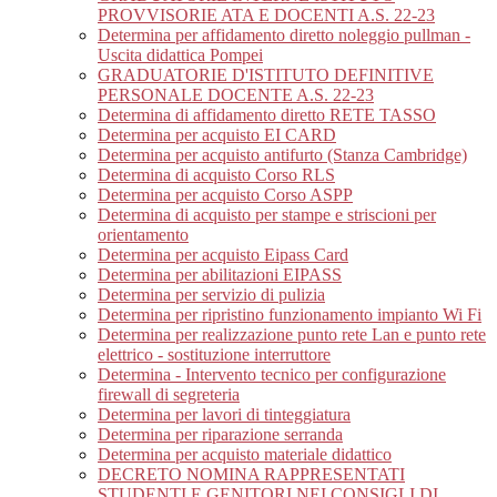
PROVVISORIE ATA E DOCENTI A.S. 22-23
Determina per affidamento diretto noleggio pullman -
Uscita didattica Pompei
GRADUATORIE D'ISTITUTO DEFINITIVE
PERSONALE DOCENTE A.S. 22-23
Determina di affidamento diretto RETE TASSO
Determina per acquisto EI CARD
Determina per acquisto antifurto (Stanza Cambridge)
Determina di acquisto Corso RLS
Determina per acquisto Corso ASPP
Determina di acquisto per stampe e striscioni per
orientamento
Determina per acquisto Eipass Card
Determina per abilitazioni EIPASS
Determina per servizio di pulizia
Determina per ripristino funzionamento impianto Wi Fi
Determina per realizzazione punto rete Lan e punto rete
elettrico - sostituzione interruttore
Determina - Intervento tecnico per configurazione
firewall di segreteria
Determina per lavori di tinteggiatura
Determina per riparazione serranda
Determina per acquisto materiale didattico
DECRETO NOMINA RAPPRESENTATI
STUDENTI E GENITORI NEI CONSIGLI DI