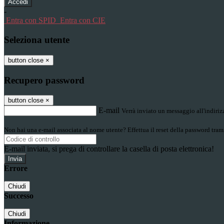
-
Entra con SPID
Entra con CIE
Seleziona utente
button close
×
Recupero password
button close
×
E-mail
Verrà inviato un messaggio all'indirizz
Non hai una e-mail associata al nome utente? Effettua il reset della password tram
E-mail inviata, si prega di controllare la casella di posta elettronica!
Errore
Chiudi
Successo
Chiudi
Informazione