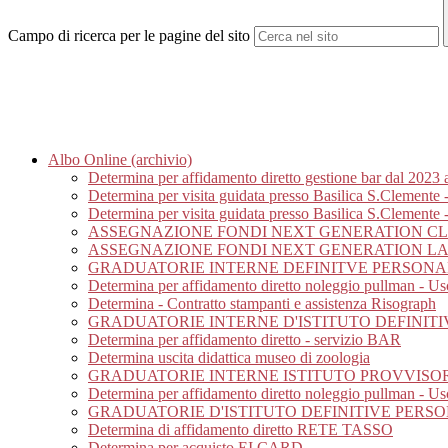
Campo di ricerca per le pagine del sito
Albo Online (archivio)
Determina per affidamento diretto gestione bar dal 2023 
Determina per visita guidata presso Basilica S.Clemente 
Determina per visita guidata presso Basilica S.Clemente -
ASSEGNAZIONE FONDI NEXT GENERATION C
ASSEGNAZIONE FONDI NEXT GENERATION L
GRADUATORIE INTERNE DEFINITVE PERSONA
Determina per affidamento diretto noleggio pullman - Usc
Determina - Contratto stampanti e assistenza Risograph
GRADUATORIE INTERNE D'ISTITUTO DEFINIT
Determina per affidamento diretto - servizio BAR
Determina uscita didattica museo di zoologia
GRADUATORIE INTERNE ISTITUTO PROVVISORIE
Determina per affidamento diretto noleggio pullman - Us
GRADUATORIE D'ISTITUTO DEFINITIVE PERSON
Determina di affidamento diretto RETE TASSO
Determina per acquisto EI CARD