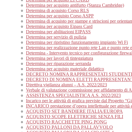
Determina per acquisto antifurto (Stanza Cambridge)
Determina di acquisto Corso RLS
Determina per acquisto Corso ASPP
Determina di acquisto per stampe e striscioni per orienta
Determina per acquisto Eipass Card
Determina per abilitazioni EIPASS
Determina per servizio di pulizia
Determina per ripristino funzionamento impianto Wi Fi
Determina per realizzazione punto rete Lan e punto rete ele
Determina - Intervento tecnico per configurazione firewall
Determina per lavori di tinteggiatura
Determina per riparazione serranda
Determina per acquisto materiale didattico
DECRETO NOMINA RAPPRESENTATI STUDENTI E
DECRETO DI NOMINA ELETTI RAPPRESENTANTI
Direttiva vigilanza alunni – A.S. 2022/2023
Verbale di valutazione commissione per affidamento di As
ASSISTENZA SPECIALISTICA A.S. 2022/2023
Incarico per le attività di grafica previste dal Progetto “Gi
INCARICO prestazione d’opera intellettuale per attività e
ACQUISTO SET BANDIERE ITALIA/EUROPA
ACQUISTO SCOPE ELETTRICHE SENZA FILI
ACQUISTO RACCHETTE PING PONG
ACQUISTO PALLONI DA PALLAVVOLO