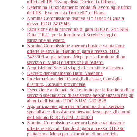
uffici dell’IIS “Evangelista Torricelli di Roma.
Determina Funzionamento modalità lavoro agile uffici
dell’IIS “Evangelista Torricelli” di Roma
Nomina Commissione relativa al “Bando di gara a
mezzo RDO 2492945
Esclusione dalla procedura di gara RDO n. 2473909
Ditta T.R.E. per la fornitura di Servizi viaggi di
istruzione all’estero.
Nomina Commissione apertura buste e valutazione
offerte relativa al “Bando di gara a mezzo RDO
2473909 su piattaforma Mepa per la fornitura di un
servizio di viaggi d’istruzione all’estero.
Acquisizione Servizi viaggi di istruzione all'estero
Decreto depennamento Barni Valentina
Proclamazione eletti Consigli di classe, Consiglio
d'istituto, Consulta provinciale
Esecuzione anticipata del contratto per la fornitura di un
servizio specialistico di assistenza personalizzata per gli
alunni dell’Istituto RDO NUM. 2403828
Aggiudicazione gara per la fornitura di un servizio
specialistico di assistenza personalizzata per gli alunni
dell’Istituto RDO NUM. 2403828
Nomina Commissione apertura buste e valutazione
offerte relativa al “Bando di gara a mezzo RDO su
piattaforma Mepa per la fornitura di un servizio