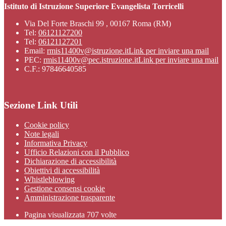
Istituto di Istruzione Superiore Evangelista Torricelli
Via Del Forte Braschi 99 , 00167 Roma (RM)
Tel:
06121127200
Tel:
06121127201
Email:
rmis11400v@istruzione.it
Link per inviare una mail
PEC:
rmis11400v@pec.istruzione.it
Link per inviare una mail
C.F.: 97846640585
Sezione Link Utili
Cookie policy
Note legali
Informativa Privacy
Ufficio Relazioni con il Pubblico
Dichiarazione di accessibilità
Obiettivi di accessibilità
Whistleblowing
Gestione consensi cookie
Amministrazione trasparente
Pagina visualizzata
707
volte