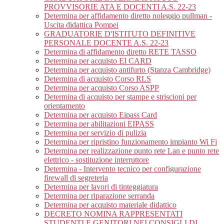
PROVVISORIE ATA E DOCENTI A.S. 22-23
Determina per affidamento diretto noleggio pullman -
Uscita didattica Pompei
GRADUATORIE D'ISTITUTO DEFINITIVE
PERSONALE DOCENTE A.S. 22-23
Determina di affidamento diretto RETE TASSO
Determina per acquisto EI CARD
Determina per acquisto antifurto (Stanza Cambridge)
Determina di acquisto Corso RLS
Determina per acquisto Corso ASPP
Determina di acquisto per stampe e striscioni per
orientamento
Determina per acquisto Eipass Card
Determina per abilitazioni EIPASS
Determina per servizio di pulizia
Determina per ripristino funzionamento impianto Wi Fi
Determina per realizzazione punto rete Lan e punto rete
elettrico - sostituzione interruttore
Determina - Intervento tecnico per configurazione
firewall di segreteria
Determina per lavori di tinteggiatura
Determina per riparazione serranda
Determina per acquisto materiale didattico
DECRETO NOMINA RAPPRESENTATI
STUDENTI E GENITORI NEI CONSIGLI DI